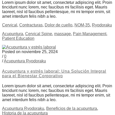
Lorem ipsum dolor sit amet, consectetur adipiscing elit. Proin
tincidunt nunc lorem, nec faucibus mi facilisis eget. Mauris
laoreet, nisl id faucibus pellentesque, mi mi tempor enim, sit
amet interdum felis nibh a leo.
Cervical
,
Contracturas
,
Dolor de cuello
,
NOM-35
,
Ryodoraku
Acupuntura
,
Cervical Spine
,
massage
,
Pain Management
,
Patient Education
Posted on noviembre 25, 2024
/
0
/
Acupuntura Ryodoraku
Acupuntura y estrés laboral: Una Solución Integral
para el Bienestar Corporativo
Lorem ipsum dolor sit amet, consectetur adipiscing elit. Proin
tincidunt nunc lorem, nec faucibus mi facilisis eget. Mauris
laoreet, nisl id faucibus pellentesque, mi mi tempor enim, sit
amet interdum felis nibh a leo.
Acupuntura Ryodoraku
,
Beneficios de la acupuntura
,
Historia de la acupuntura