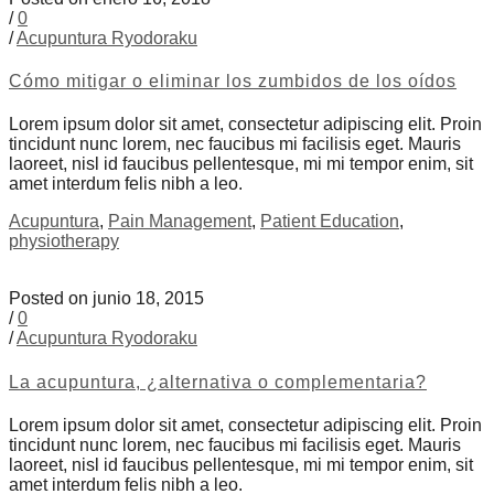
/
0
/
Acupuntura Ryodoraku
Cómo mitigar o eliminar los zumbidos de los oídos
Lorem ipsum dolor sit amet, consectetur adipiscing elit. Proin
tincidunt nunc lorem, nec faucibus mi facilisis eget. Mauris
laoreet, nisl id faucibus pellentesque, mi mi tempor enim, sit
amet interdum felis nibh a leo.
Acupuntura
,
Pain Management
,
Patient Education
,
physiotherapy
Posted on junio 18, 2015
/
0
/
Acupuntura Ryodoraku
La acupuntura, ¿alternativa o complementaria?
Lorem ipsum dolor sit amet, consectetur adipiscing elit. Proin
tincidunt nunc lorem, nec faucibus mi facilisis eget. Mauris
laoreet, nisl id faucibus pellentesque, mi mi tempor enim, sit
amet interdum felis nibh a leo.