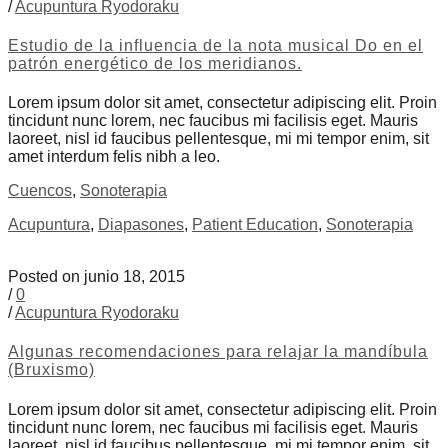
/
Acupuntura Ryodoraku
Estudio de la influencia de la nota musical Do en el
patrón energético de los meridianos.
Lorem ipsum dolor sit amet, consectetur adipiscing elit. Proin
tincidunt nunc lorem, nec faucibus mi facilisis eget. Mauris
laoreet, nisl id faucibus pellentesque, mi mi tempor enim, sit
amet interdum felis nibh a leo.
Cuencos
,
Sonoterapia
Acupuntura
,
Diapasones
,
Patient Education
,
Sonoterapia
Posted on junio 18, 2015
/
0
/
Acupuntura Ryodoraku
Algunas recomendaciones para relajar la mandíbula
(Bruxismo)
Lorem ipsum dolor sit amet, consectetur adipiscing elit. Proin
tincidunt nunc lorem, nec faucibus mi facilisis eget. Mauris
laoreet, nisl id faucibus pellentesque, mi mi tempor enim, sit