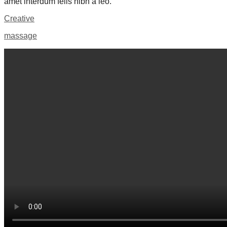
amet interdum felis nibh a leo.
Creative
massage