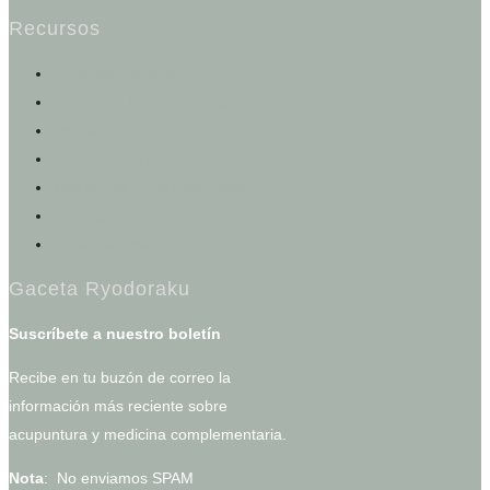
Recursos
Portal del Paciente
Registro e Historia Clínica
Agendar una cita
Calculadoras de salud
Test de los cinco elementos
Otros servicios
Tienda en línea
Gaceta Ryodoraku
Suscríbete a nuestro boletín
Recibe en tu buzón de correo la
información más reciente sobre
acupuntura y medicina complementaria.
Nota
: No enviamos SPAM