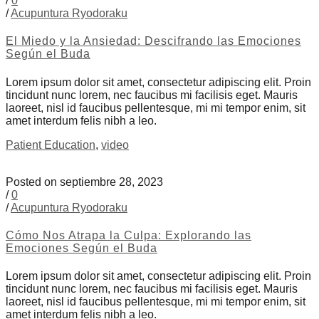
/
0
/
Acupuntura Ryodoraku
El Miedo y la Ansiedad: Descifrando las Emociones
Según el Buda
Lorem ipsum dolor sit amet, consectetur adipiscing elit. Proin
tincidunt nunc lorem, nec faucibus mi facilisis eget. Mauris
laoreet, nisl id faucibus pellentesque, mi mi tempor enim, sit
amet interdum felis nibh a leo.
Patient Education
,
video
Posted on septiembre 28, 2023
/
0
/
Acupuntura Ryodoraku
Cómo Nos Atrapa la Culpa: Explorando las
Emociones Según el Buda
Lorem ipsum dolor sit amet, consectetur adipiscing elit. Proin
tincidunt nunc lorem, nec faucibus mi facilisis eget. Mauris
laoreet, nisl id faucibus pellentesque, mi mi tempor enim, sit
amet interdum felis nibh a leo.