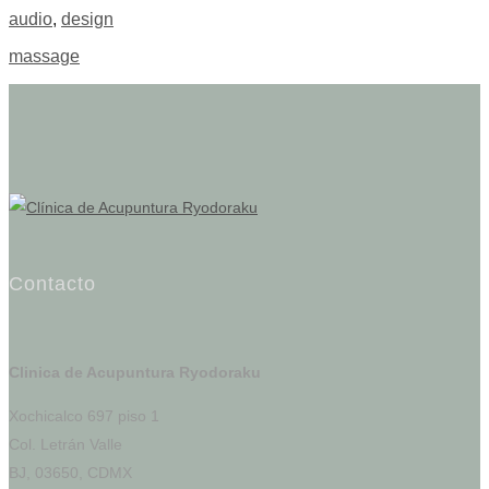
audio
,
design
massage
Contacto
Clinica de Acupuntura Ryodoraku
Xochicalco 697 piso 1
Col. Letrán Valle
BJ, 03650, CDMX