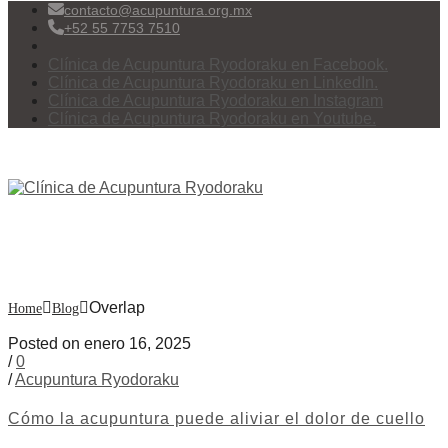
contacto@acupuntura.org.mx
+52 55 7753 7510
Clínica de Acupuntura Ryodoraku en Facebook.
Clínica de Acupuntura Ryodoraku en LinkedIn.
Clínica de Acupuntura Ryodoraku en Instagram
Clínica de Acupuntura Ryodoraku en Youtube.
Menu
Overlap
Overlap
Home
Blog
Posted on enero 16, 2025
/
0
/
Acupuntura Ryodoraku
Cómo la acupuntura puede aliviar el dolor de cuello