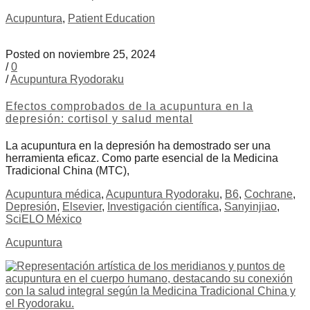
Acupuntura
,
Patient Education
Posted on noviembre 25, 2024
/
0
/
Acupuntura Ryodoraku
Efectos comprobados de la acupuntura en la
depresión: cortisol y salud mental
La acupuntura en la depresión ha demostrado ser una
herramienta eficaz. Como parte esencial de la Medicina
Tradicional China (MTC),
Acupuntura médica
,
Acupuntura Ryodoraku
,
B6
,
Cochrane
,
Depresión
,
Elsevier
,
Investigación científica
,
Sanyinjiao
,
SciELO México
Acupuntura