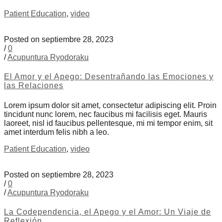
Patient Education
,
video
Posted on septiembre 28, 2023
/
0
/
Acupuntura Ryodoraku
El Amor y el Apego: Desentrañando las Emociones y
las Relaciones
Lorem ipsum dolor sit amet, consectetur adipiscing elit. Proin
tincidunt nunc lorem, nec faucibus mi facilisis eget. Mauris
laoreet, nisl id faucibus pellentesque, mi mi tempor enim, sit
amet interdum felis nibh a leo.
Patient Education
,
video
Posted on septiembre 28, 2023
/
0
/
Acupuntura Ryodoraku
La Codependencia, el Apego y el Amor: Un Viaje de
Reflexión