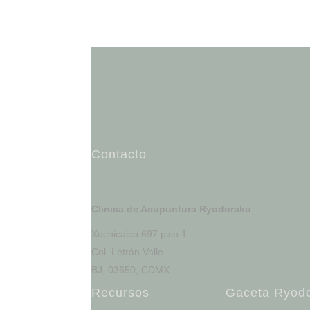
Contacto
Clinica de Acupuntura Ryodoraku
Xochicalco 697 piso 1
Col. Letrán Valle
BJ, 03650, CDMX
Recursos
Gaceta Ryod