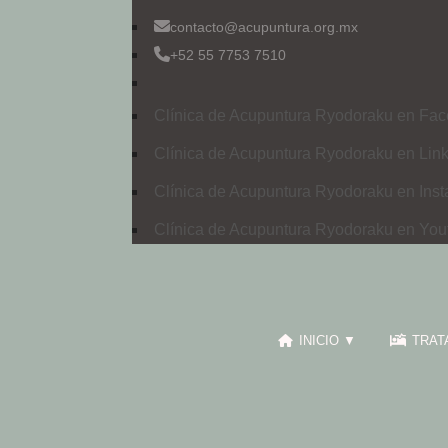
contacto@acupuntura.org.mx
+52 55 7753 7510
Clínica de Acupuntura Ryodoraku en Fac
Clínica de Acupuntura Ryodoraku en Link
Clínica de Acupuntura Ryodoraku en Ins
Clínica de Acupuntura Ryodoraku en You
INICIO ▼
TRAT