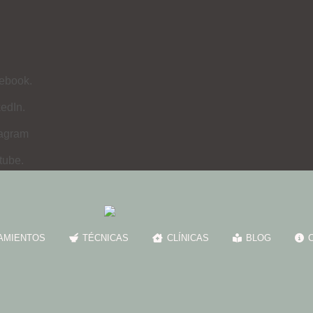
ebook.
edIn.
tagram
tube.
AMIENTOS
TÉCNICAS
CLÍNICAS
BLOG