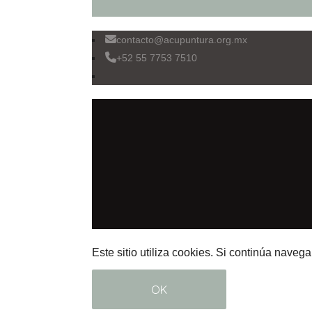
contacto@acupuntura.org.mx
+52 55 7753 7510
Este sitio utiliza cookies. Si continúa naveg
OK