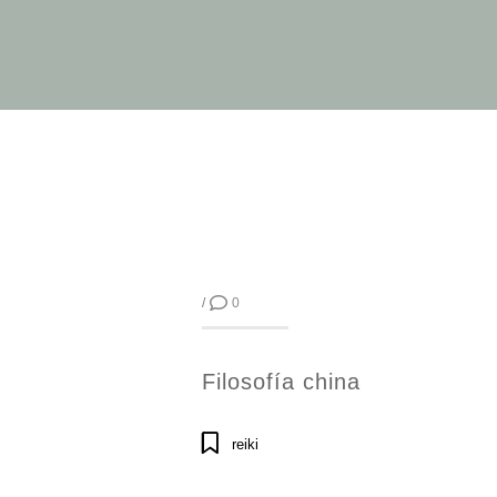
/
0
Filosofía china
reiki