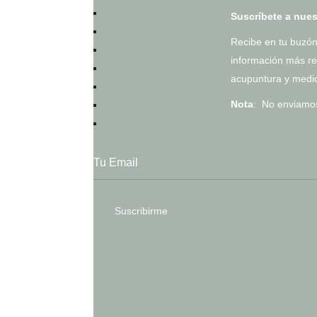
Portal del Paciente
Suscríbete a nues
Registro e Historia Clínica
Recibe en tu buzón
Agendar una cita
información más re
Calculadoras de salud
acupuntura y medi
Test de los cinco elementos
Nota
: No enviam
Otros servicios
Tienda en línea