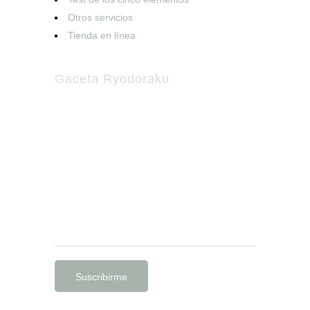
Otros servicios
Tienda en línea
Gaceta Ryodoraku
Suscríbete a nuestro boletín
Recibe en tu buzón de correo la
información más reciente sobre
acupuntura y medicina complementaria.
Nota
: No enviamos SPAM