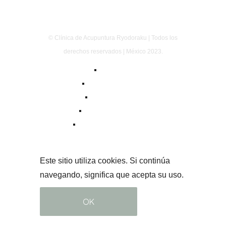
© Clínica de Acupuntura Ryodoraku | Todos los
derechos reservados | México 2023.
Aviso Legal
Política de privacidad
Política de cookies
Términos y condiciones
Normas Oficiales Mexicanas
Este sitio utiliza cookies. Si continúa
navegando, significa que acepta su uso.
OK