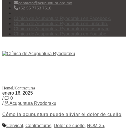
contacto@acupuntura.org.mx
+52 55 7753 7510
Clínica de Acupuntura Ryodoraku en Facebook.
Clínica de Acupuntura Ryodoraku en LinkedIn.
Clínica de Acupuntura Ryodoraku en Instagram
Clínica de Acupuntura Ryodoraku en Youtube.
Menu
Etiqueta:
Contracturas
Home
Contracturas
enero 16, 2025
/
0
/
Acupuntura Ryodoraku
Cómo la acupuntura puede aliviar el dolor de cuello
Cervical
,
Contracturas
,
Dolor de cuello
,
NOM-35
,