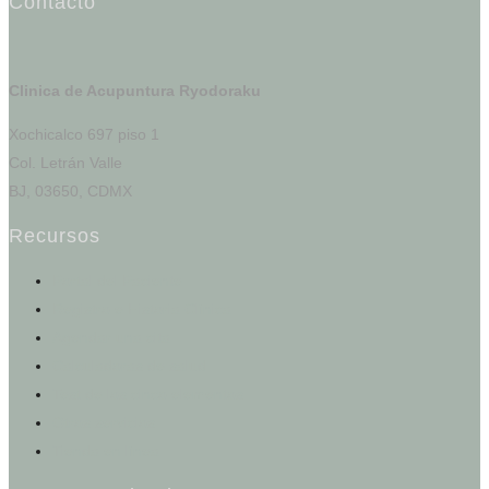
Contacto
Clinica de Acupuntura Ryodoraku
Xochicalco 697 piso 1
Col. Letrán Valle
BJ, 03650, CDMX
Recursos
Portal del Paciente
Registro e Historia Clínica
Agendar una cita
Calculadoras de salud
Test de los cinco elementos
Otros servicios
Tienda en línea