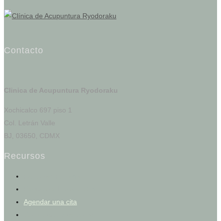
Contacto
Clinica de Acupuntura Ryodoraku
Xochicalco 697 piso 1
Col. Letrán Valle
BJ, 03650, CDMX
Recursos
Portal del Paciente
Registro e Historia Clínica
Agendar una cita
Calculadoras de salud