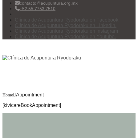
contacto@acupuntura.org.mx
+52 55 7753 7510
Clínica de Acupuntura Ryodoraku en Facebook.
Clínica de Acupuntura Ryodoraku en LinkedIn.
Clínica de Acupuntura Ryodoraku en Instagram
Clínica de Acupuntura Ryodoraku en Youtube.
Menu
Appointment
Appointment
Home
[kivicareBookAppointment]