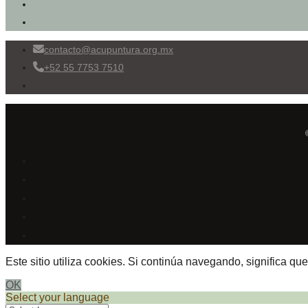
contacto@acupuntura.org.mx
+52 55 7753 7510
Este sitio utiliza cookies. Si continúa navegando, significa qu
OK
Select your language