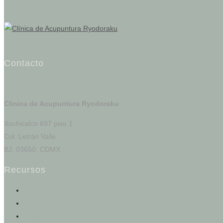
Contacto
Clinica de Acupuntura Ryodoraku
Xochicalco 697 piso 1
Col. Letrán Valle
BJ, 03650, CDMX
Recursos
Portal del Paciente
Registro e Historia Clínica
Agendar una cita