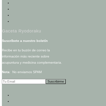
Calculadoras de salud
Test de los cinco elementos
Otros servicios
Tienda en línea
Gaceta Ryodoraku
Suscríbete a nuestro boletín
Recibe en tu buzón de correo la
información más reciente sobre
acupuntura y medicina complementaria.
Nota
: No enviamos SPAM