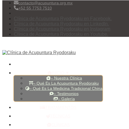
contacto@acupuntura.org.mx
+52 55 7753 7510
Clínica de Acupuntura Ryodoraku en Facebook.
Clínica de Acupuntura Ryodoraku en LinkedIn.
Clínica de Acupuntura Ryodoraku en Instagram
Clínica de Acupuntura Ryodoraku en Youtube.
INICIO ▼
– Nuestra Clínica
– Qué Es La Acupuntura Ryodoraku
– Qué Es La Medicina Tradicional China
– Testimonios
– Galería
TRATAMIENTOS
TÉCNICAS
CLÍNICAS