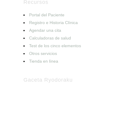
Recursos
Portal del Paciente
Registro e Historia Clínica
Agendar una cita
Calculadoras de salud
Test de los cinco elementos
Otros servicios
Tienda en línea
Gaceta Ryodoraku
Suscríbete a nuestro boletín
Recibe en tu buzón de correo la
información más reciente sobre
acupuntura y medicina complementaria.
Nota
: No enviamos SPAM