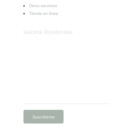
Otros servicios
Tienda en línea
Gaceta Ryodoraku
Suscríbete a nuestro boletín
Recibe en tu buzón de correo la
información más reciente sobre
acupuntura y medicina complementaria.
Nota
: No enviamos SPAM