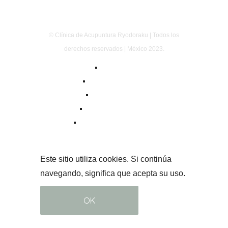
© Clínica de Acupuntura Ryodoraku | Todos los
derechos reservados | México 2023.
Aviso Legal
Política de privacidad
Política de cookies
Términos y condiciones
Normas Oficiales Mexicanas
Este sitio utiliza cookies. Si continúa
navegando, significa que acepta su uso.
OK