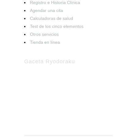
Registro e Historia Clínica
Agendar una cita
Calculadoras de salud
Test de los cinco elementos
Otros servicios
Tienda en línea
Gaceta Ryodoraku
Suscríbete a nuestro boletín
Recibe en tu buzón de correo la
información más reciente sobre
acupuntura y medicina complementaria.
Nota
: No enviamos SPAM