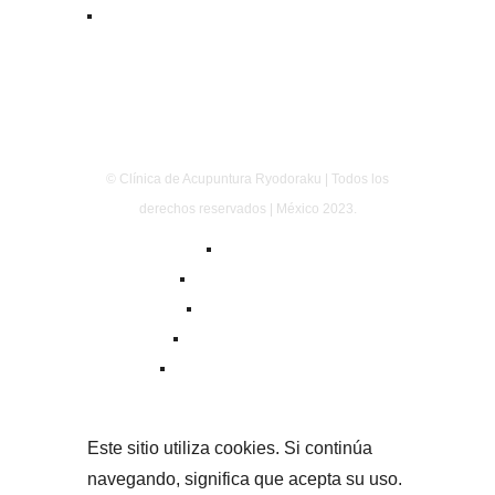
© Clínica de Acupuntura Ryodoraku | Todos los
derechos reservados | México 2023.
Aviso Legal
Política de privacidad
Política de cookies
Términos y condiciones
Normas Oficiales Mexicanas
Este sitio utiliza cookies. Si continúa
navegando, significa que acepta su uso.