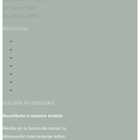
Col. Letrán Valle
BJ, 03650, CDMX
Recursos
Portal del Paciente
Registro e Historia Clínica
Agendar una cita
Calculadoras de salud
Test de los cinco elementos
Otros servicios
Tienda en línea
Gaceta Ryodoraku
Suscríbete a nuestro boletín
Recibe en tu buzón de correo la
información más reciente sobre