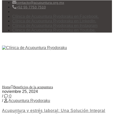
contacto@acupuntura.org.mx
+52 55 7753 7510
Clínica de Acupuntura Ryodoraku en Facebook.
Clínica de Acupuntura Ryodoraku en LinkedIn.
Clínica de Acupuntura Ryodoraku en Instagram
Clínica de Acupuntura Ryodoraku en Youtube.
Menu
Etiqueta:
Beneficios de la
acupuntura
Home
Beneficios de la acupuntura
noviembre 25, 2024
/
0
/
Acupuntura Ryodoraku
Acupuntura y estrés laboral: Una Solución Integral