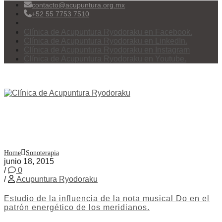
contacto@acupuntura.org.mx
+52 55 7753 7510
Clínica de Acupuntura Ryodoraku en Facebook.
Clínica de Acupuntura Ryodoraku en LinkedIn.
Clínica de Acupuntura Ryodoraku en Instagram
Clínica de Acupuntura Ryodoraku en Youtube.
Menu
Categoría:
Sonoterapia
Home
Sonoterapia
junio 18, 2015
/
0
/
Acupuntura Ryodoraku
Estudio de la influencia de la nota musical Do en el
patrón energético de los meridianos.