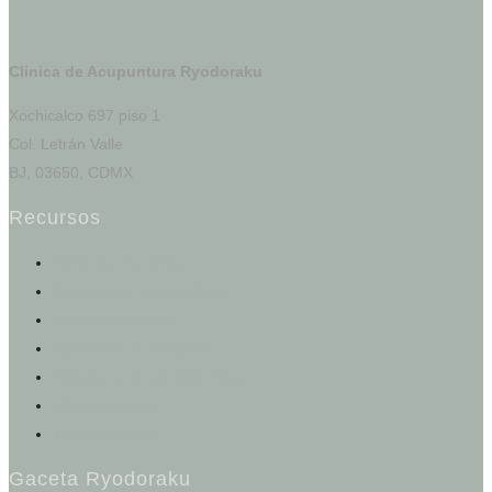
Clinica de Acupuntura Ryodoraku
Xochicalco 697 piso 1
Col. Letrán Valle
BJ, 03650, CDMX
Recursos
Portal del Paciente
Registro e Historia Clínica
Agendar una cita
Calculadoras de salud
Test de los cinco elementos
Otros servicios
Tienda en línea
Gaceta Ryodoraku