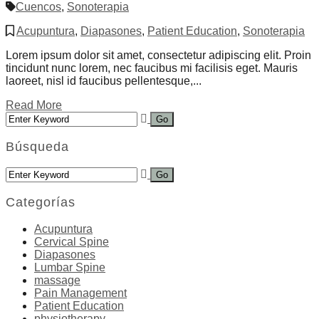
Cuencos
,
Sonoterapia
Acupuntura
,
Diapasones
,
Patient Education
,
Sonoterapia
Lorem ipsum dolor sit amet, consectetur adipiscing elit. Proin
tincidunt nunc lorem, nec faucibus mi facilisis eget. Mauris
laoreet, nisl id faucibus pellentesque,...
Read More
Búsqueda
Categorías
Acupuntura
Cervical Spine
Diapasones
Lumbar Spine
massage
Pain Management
Patient Education
physiotherapy