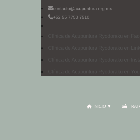
contacto@acupuntura.org.mx
+52 55 7753 7510
Clínica de Acupuntura Ryodoraku en Fac
Clínica de Acupuntura Ryodoraku en Link
Clínica de Acupuntura Ryodoraku en Ins
Clínica de Acupuntura Ryodoraku en You
INICIO ▼
TRAT