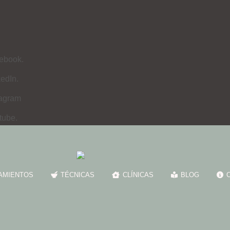
ebook.
edIn.
tagram
tube.
AMIENTOS
TÉCNICAS
CLÍNICAS
BLOG