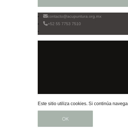
contacto@acupuntura.org.mx
+52 55 7753 7510
Este sitio utiliza cookies. Si continúa naveg
OK