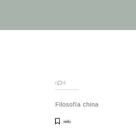
/
0
Filosofía china
reiki