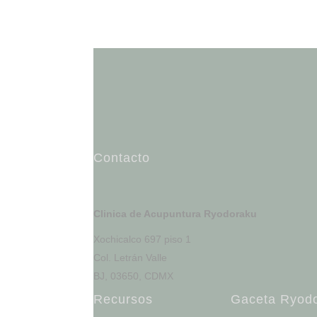
Contacto
Clinica de Acupuntura Ryodoraku
Xochicalco 697 piso 1
Col. Letrán Valle
BJ, 03650, CDMX
Recursos
Gaceta Ryod