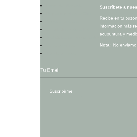
Portal del Paciente
Suscríbete a nues
Registro e Historia Clínica
Recibe en tu buzón
Agendar una cita
información más re
Calculadoras de salud
acupuntura y medi
Test de los cinco elementos
Nota
: No enviam
Otros servicios
Tienda en línea