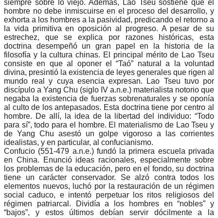
siempre sobre lo viejo. Además, Lao Tseu sostiene que el
hombre no debe inmiscuirse en el proceso del desarrollo, y
exhorta a los hombres a la pasividad, predicando el retorno a
la vida primitiva en oposición al progreso. A pesar de su
estrechez, que se explica por razones históricas, esta
doctrina desempeñó un gran papel en la historia de la
filosofía y la cultura chinas. El principal mérito de Lao Tseu
consiste en que al oponer el “Taó” natural a la voluntad
divina, presintió la existencia de leyes generales que rigen al
mundo real y cuya esencia expresan. Lao Tseu tuvo por
discípulo a Yang Chu (siglo IV a.n.e.) materialista notorio que
negaba la existencia de fuerzas sobrenaturales y se oponía
al culto de los antepasados. Esta doctrina tiene por centro al
hombre. De allí, la idea de la libertad del individuo: “Todo
para sí”, todo para el hombre. El materialismo de Lao Tseu y
de Yang Chu asestó un golpe vigoroso a las corrientes
idealistas, y en particular, al confucianismo.
Confucio (551-479 a.n.e.) fundó la primera escuela privada
en China. Enunció ideas racionales, especialmente sobre
los problemas de la educación, pero en el fondo, su doctrina
tiene un carácter conservador. Se alzó contra todos los
elementos nuevos, luchó por la restauración de un régimen
social caduco, e intentó perpetuar los ritos religiosos del
régimen patriarcal. Dividía a los hombres en “nobles” y
“bajos”, y estos últimos debían servir dócilmente a la