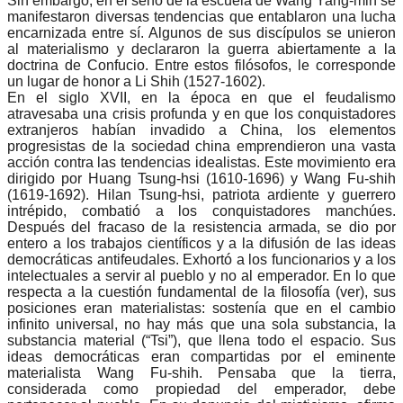
Sin embargo, en el seno de la escuela de Wang Yang-min se
manifestaron diversas tendencias que entablaron una lucha
encarnizada entre sí. Algunos de sus discípulos se unieron
al materialismo y declararon la guerra abiertamente a la
doctrina de Confucio. Entre estos filósofos, le corresponde
un lugar de honor a Li Shih (1527-1602).
En el siglo XVII, en la época en que el feudalismo
atravesaba una crisis profunda y en que los conquistadores
extranjeros habían invadido a China, los elementos
progresistas de la sociedad china emprendieron una vasta
acción contra las tendencias idealistas. Este movimiento era
dirigido por Huang Tsung-hsi (1610-1696) y Wang Fu-shih
(1619-1692). Hilan Tsung-hsi, patriota ardiente y guerrero
intrépido, combatió a los conquistadores manchúes.
Después del fracaso de la resistencia armada, se dio por
entero a los trabajos científicos y a la difusión de las ideas
democráticas antifeudales. Exhortó a los funcionarios y a los
intelectuales a servir al pueblo y no al emperador. En lo que
respecta a la cuestión fundamental de la filosofía (ver), sus
posiciones eran materialistas: sostenía que en el cambio
infinito universal, no hay más que una sola substancia, la
substancia material (“Tsi”), que llena todo el espacio. Sus
ideas democráticas eran compartidas por el eminente
materialista Wang Fu-shih. Pensaba que la tierra,
considerada como propiedad del emperador, debe