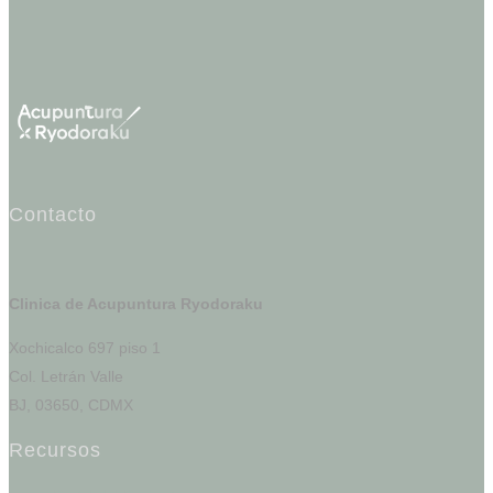
Contacto
Clinica de Acupuntura Ryodoraku
Xochicalco 697 piso 1
Col. Letrán Valle
BJ, 03650, CDMX
Recursos