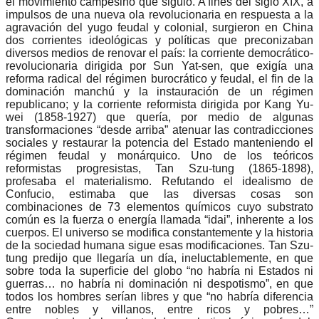
el movimiento campesino que siguió. A fines del siglo XIX, a
impulsos de una nueva ola revolucionaria en respuesta a la
agravación del yugo feudal y colonial, surgieron en China
dos corrientes ideológicas y políticas que preconizaban
diversos medios de renovar el país: la corriente democrático-
revolucionaria dirigida por Sun Yat-sen, que exigía una
reforma radical del régimen burocrático y feudal, el fin de la
dominación manchú y la instauración de un régimen
republicano; y la corriente reformista dirigida por Kang Yu-
wei (1858-1927) que quería, por medio de algunas
transformaciones “desde arriba” atenuar las contradicciones
sociales y restaurar la potencia del Estado manteniendo el
régimen feudal y monárquico. Uno de los teóricos
reformistas progresistas, Tan Szu-tung (1865-1898),
profesaba el materialismo. Refutando el idealismo de
Confucio, estimaba que las diversas cosas son
combinaciones de 73 elementos químicos cuyo substrato
común es la fuerza o energía llamada “idai”, inherente a los
cuerpos. El universo se modifica constantemente y la historia
de la sociedad humana sigue esas modificaciones. Tan Szu-
tung predijo que llegaría un día, ineluctablemente, en que
sobre toda la superficie del globo “no habría ni Estados ni
guerras… no habría ni dominación ni despotismo”, en que
todos los hombres serían libres y que “no habría diferencia
entre nobles y villanos, entre ricos y pobres…”