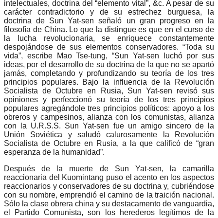
intelectuales, doctrina del “elemento vital”, &c. A pesar de su
carácter contradictorio y de su estrechez burguesa, la
doctrina de Sun Yat-sen señaló un gran progreso en la
filosofía de China. Lo que la distingue es que en el curso de
la lucha revolucionaria, se enriquece constantemente
despojándose de sus elementos conservadores. “Toda su
vida”, escribe Mao Tse-tung, “Sun Yat-sen luchó por sus
ideas, por el desarrollo de su doctrina de la que no se apartó
jamás, completando y profundizando su teoría de los tres
principios populares. Bajo la influencia de la Revolución
Socialista de Octubre en Rusia, Sun Yat-sen revisó sus
opiniones y perfeccionó su teoría de los tres principios
populares agregándole tres principios políticos: apoyo a los
obreros y campesinos, alianza con los comunistas, alianza
con la U.R.S.S. Sun Yat-sen fue un amigo sincero de la
Unión Soviética y saludó calurosamente la Revolución
Socialista de Octubre en Rusia, a la que calificó de “gran
esperanza de la humanidad”.
Después de la muerte de Sun Yat-sen, la camarilla
reaccionaria del Kuomintang puso el acento en los aspectos
reaccionarios y conservadores de su doctrina y, cubriéndose
con su nombre, emprendió el camino de la traición nacional.
Sólo la clase obrera china y su destacamento de vanguardia,
el Partido Comunista, son los herederos legítimos de la