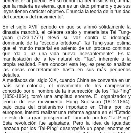
pertenecer al pueblo. En su denuncia del misticismo, afirma
que la materia es eterna, que es un dato primario y que sus
leyes tienen carácter objetivo. Enuncia la teoría de la “unidad
del cuerpo y del movimiento”.
En el siglo XVIII período en que se afirmó sólidamente la
dinastía manchú, el célebre sabio y materialista Tai Tung-
yuan (1723-1777) elevó su voz contra la ideología
dominante de la “escuela ortodoxa”. Tai Tung-yuan estima
que el mundo material es asiento de un proceso continuo
que “da a luz una vida nueva incesantemente”. Es la
manifestación de la ley natural del “Taó”, inherente a la
propia realidad. Para conocer esta ley, es preciso analizar
las cosas concretamente hasta en sus más pequeños
detalles.
A mediados del siglo XIX, cuando China se convertía en un
país semi-colonial, el movimiento de los campesinos
conocido por el nombre de la insurrección de los “Tai-Ping”
(1850-1864), tomó una amplitud enorme. El organizador y
teórico de ese movimiento, Hung Sui-tsuan (1812-1864),
bajo capa del cristianismo importado en China por los
europeos, intentó realizar una reforma agraria en el “Estado
celeste de la gran prosperidad”, fundado por los “Tai-Ping”.
Esta revolución fue aplastada. Pero la idea de igualdad
lanzada por los “Tai-Ping” desempeñó un papel enorme en