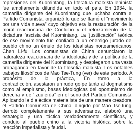
represiones del Kuomintang, la literatura marxista-leninista
fue ampliamente difundida en todo el país. En 1934, la
camarilla dirigente del Kuomintang que luchaba contra el
Partido Comunista, organizó lo que se llamó el “movimiento
por una vida nueva” cuyo objetivo era la restauración de la
moral reaccionaria de Confucio y el reforzamiento de la
dictadura fascista del Kuomintang. La “justificación” teórica
de ese movimiento fue confiada a un enemigo jurado del
pueblo chino un émulo de los idealistas norteamericanos,
Chen Li-fu. Los comunistas de China denunciaron la
naturaleza reaccionaria de la ideología y de la política de la
camarilla dirigente del Kuomintang, y desplegaron una vasta
propaganda en favor de la filosofía marxista. Los notables
trabajos filosóficos de Mao Tse-Tung (ver) de este período, A
propósito de la práctica, En torno a la
contradicción, asestaron un rudo golpe tanto al dogmatismo
como al empirismo, bases ideológicas del oportunismo de
derecha y de “izquierda” en el seno del Partido Comunista.
Aplicando la dialéctica materialista de una manera creadora,
el Partido Comunista de China, dirigido por Mao Tse-tung,
derrotó completamente a sus adversarios, elaboró una
estrategia y una táctica verdaderamente científicas, y
condujo al pueblo chino a la victoria histórica sobre la
reacción imperialista y feudal.