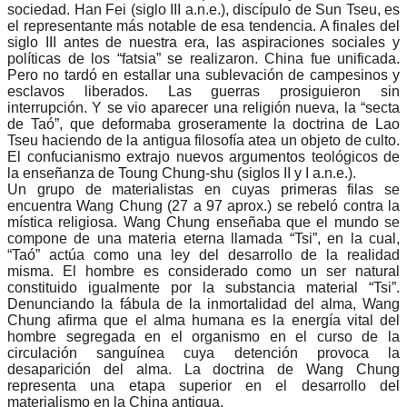
sociedad. Han Fei (siglo III a.n.e.), discípulo de Sun Tseu, es
el representante más notable de esa tendencia. A finales del
siglo III antes de nuestra era, las aspiraciones sociales y
políticas de los “fatsia” se realizaron. China fue unificada.
Pero no tardó en estallar una sublevación de campesinos y
esclavos liberados. Las guerras prosiguieron sin
interrupción. Y se vio aparecer una religión nueva, la “secta
de Taó”, que deformaba groseramente la doctrina de Lao
Tseu haciendo de la antigua filosofía atea un objeto de culto.
El confucianismo extrajo nuevos argumentos teológicos de
la enseñanza de Toung Chung-shu (siglos II y I a.n.e.).
Un grupo de materialistas en cuyas primeras filas se
encuentra Wang Chung (27 a 97 aprox.) se rebeló contra la
mística religiosa. Wang Chung enseñaba que el mundo se
compone de una materia eterna llamada “Tsi”, en la cual,
“Taó” actúa como una ley del desarrollo de la realidad
misma. El hombre es considerado como un ser natural
constituido igualmente por la substancia material “Tsi”.
Denunciando la fábula de la inmortalidad del alma, Wang
Chung afirma que el alma humana es la energía vital del
hombre segregada en el organismo en el curso de la
circulación sanguínea cuya detención provoca la
desaparición del alma. La doctrina de Wang Chung
representa una etapa superior en el desarrollo del
materialismo en la China antigua.