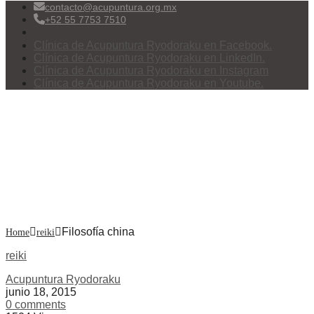
contacto@acupuntura.org.mx
+52 55 7753 7510
Clínica de Acupuntura Ryodoraku en Facebook.
Clínica de Acupuntura Ryodoraku en LinkedIn.
Clínica de Acupuntura Ryodoraku en Instagram
Clínica de Acupuntura Ryodoraku en Youtube.
Menu
Filosofía china
Filosofía china
Home
reiki
reiki
Acupuntura Ryodoraku
junio 18, 2015
0 comments