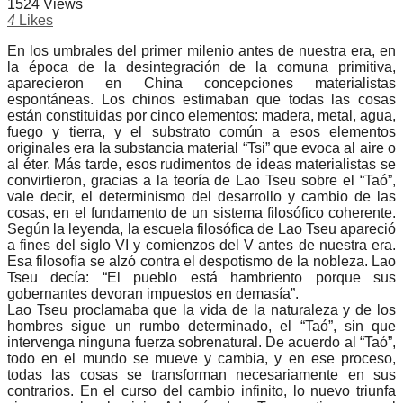
1524 Views
4
Likes
En los umbrales del primer milenio antes de nuestra era, en
la época de la desintegración de la comuna primitiva,
aparecieron en China concepciones materialistas
espontáneas. Los chinos estimaban que todas las cosas
están constituidas por cinco elementos: madera, metal, agua,
fuego y tierra, y el substrato común a esos elementos
originales era la substancia material “Tsi” que evoca al aire o
al éter. Más tarde, esos rudimentos de ideas materialistas se
convirtieron, gracias a la teoría de Lao Tseu sobre el “Taó”,
vale decir, el determinismo del desarrollo y cambio de las
cosas, en el fundamento de un sistema filosófico coherente.
Según la leyenda, la escuela filosófica de Lao Tseu apareció
a fines del siglo VI y comienzos del V antes de nuestra era.
Esa filosofía se alzó contra el despotismo de la nobleza. Lao
Tseu decía: “El pueblo está hambriento porque sus
gobernantes devoran impuestos en demasía”.
Lao Tseu proclamaba que la vida de la naturaleza y de los
hombres sigue un rumbo determinado, el “Taó”, sin que
intervenga ninguna fuerza sobrenatural. De acuerdo al “Taó”,
todo en el mundo se mueve y cambia, y en ese proceso,
todas las cosas se transforman necesariamente en sus
contrarios. En el curso del cambio infinito, lo nuevo triunfa