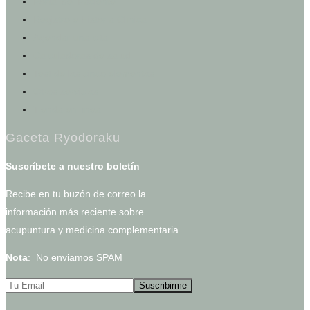
Portal del Paciente
Registro e Historia Clínica
Agendar una cita
Calculadoras de salud
Test de los cinco elementos
Otros servicios
Tienda en línea
Gaceta Ryodoraku
Suscríbete a nuestro boletín
Recibe en tu buzón de correo la
información más reciente sobre
acupuntura y medicina complementaria.
Nota
: No enviamos SPAM