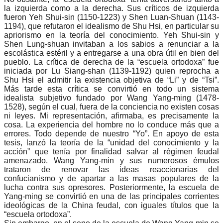
la izquierda como a la derecha. Sus críticos de izquierda
fueron Yeh Shui-sin (1150-1223) y Shen Luan-Shuan (1143-
1194), que refutaron el idealismo de Shu Hsi, en particular su
apriorismo en la teoría del conocimiento. Yeh Shui-sin y
Shen Lung-shuan invitaban a los sabios a renunciar a la
escolástica estéril y a entregarse a una obra útil en bien del
pueblo. La crítica de derecha de la “escuela ortodoxa” fue
iniciada por Lu Siang-shan (1139-1192) quien reprocha a
Shu Hsi el admitir la existencia objetiva de “Li” y de “Tsi”.
Más tarde esta crítica se convirtió en todo un sistema
idealista subjetivo fundado por Wang Yang-ming (1478-
1528), según el cual, fuera de la conciencia no existen cosas
ni leyes. Mi representación, afirmaba, es precisamente la
cosa. La experiencia del hombre no lo conduce más que a
errores. Todo depende de nuestro “Yo”. En apoyo de esta
tesis, lanzó la teoría de la “unidad del conocimiento y la
acción” que tenía por finalidad salvar al régimen feudal
amenazado. Wang Yang-min y sus numerosos émulos
trataron de renovar las ideas reaccionarias del
confucianismo y de apartar a las masas populares de la
lucha contra sus opresores. Posteriormente, la escuela de
Yang-ming se convirtió en una de las principales corrientes
ideológicas de la China feudal, con iguales títulos que la
“escuela ortodoxa”.