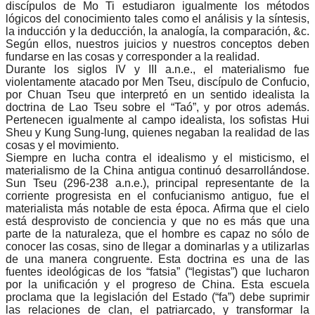
discípulos de Mo Ti estudiaron igualmente los métodos
lógicos del conocimiento tales como el análisis y la síntesis,
la inducción y la deducción, la analogía, la comparación, &c.
Según ellos, nuestros juicios y nuestros conceptos deben
fundarse en las cosas y corresponder a la realidad.
Durante los siglos IV y III a.n.e., el materialismo fue
violentamente atacado por Men Tseu, discípulo de Confucio,
por Chuan Tseu que interpretó en un sentido idealista la
doctrina de Lao Tseu sobre el “Taó”, y por otros además.
Pertenecen igualmente al campo idealista, los sofistas Hui
Sheu y Kung Sung-lung, quienes negaban la realidad de las
cosas y el movimiento.
Siempre en lucha contra el idealismo y el misticismo, el
materialismo de la China antigua continuó desarrollándose.
Sun Tseu (296-238 a.n.e.), principal representante de la
corriente progresista en el confucianismo antiguo, fue el
materialista más notable de esta época. Afirma que el cielo
está desprovisto de conciencia y que no es más que una
parte de la naturaleza, que el hombre es capaz no sólo de
conocer las cosas, sino de llegar a dominarlas y a utilizarlas
de una manera congruente. Esta doctrina es una de las
fuentes ideológicas de los “fatsia” (“legistas”) que lucharon
por la unificación y el progreso de China. Esta escuela
proclama que la legislación del Estado (“fa”) debe suprimir
las relaciones de clan, el patriarcado, y transformar la