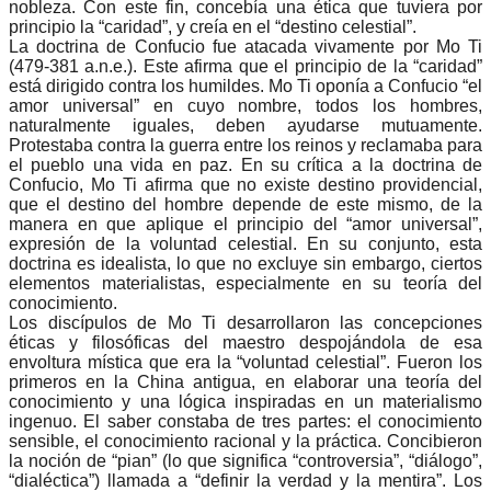
nobleza. Con este fin, concebía una ética que tuviera por
principio la “caridad”, y creía en el “destino celestial”.
La doctrina de Confucio fue atacada vivamente por Mo Ti
(479-381 a.n.e.). Este afirma que el principio de la “caridad”
está dirigido contra los humildes. Mo Ti oponía a Confucio “el
amor universal” en cuyo nombre, todos los hombres,
naturalmente iguales, deben ayudarse mutuamente.
Protestaba contra la guerra entre los reinos y reclamaba para
el pueblo una vida en paz. En su crítica a la doctrina de
Confucio, Mo Ti afirma que no existe destino providencial,
que el destino del hombre depende de este mismo, de la
manera en que aplique el principio del “amor universal”,
expresión de la voluntad celestial. En su conjunto, esta
doctrina es idealista, lo que no excluye sin embargo, ciertos
elementos materialistas, especialmente en su teoría del
conocimiento.
Los discípulos de Mo Ti desarrollaron las concepciones
éticas y filosóficas del maestro despojándola de esa
envoltura mística que era la “voluntad celestial”. Fueron los
primeros en la China antigua, en elaborar una teoría del
conocimiento y una lógica inspiradas en un materialismo
ingenuo. El saber constaba de tres partes: el conocimiento
sensible, el conocimiento racional y la práctica. Concibieron
la noción de “pian” (lo que significa “controversia”, “diálogo”,
“dialéctica”) llamada a “definir la verdad y la mentira”. Los