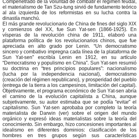
Compenetrado de la voluntad de combatir el régimen feudal,
el materialismo de Tan Szu-tung sirvió de fundamento teórico
al ala izquierda de los reformistas en su lucha contra la
dinastía manchú.
El más grande revolucionario de China de fines del siglo XIX
y comienzos del XX, fue Sun Yat-sen (1866-1925). En
vísperas de la revolución china de 1911, elaboró una
plataforma política de los revolucionarios chinos, que fue
apreciada en alto grado por Lenin. “Un democratismo
sincero y combativo impregna cada línea de la plataforma de
Sun Yat-sen” escribía Lenin en 1912, en su artículo
“Democratismo y populismo en China”. Sun Yat-sen resumió
su doctrina en “tres principios populares”: nacionalismo
(lucha por la independencia nacional), democratismo
(creación del régimen republicano), y prosperidad del pueblo
(entrega de la tierra a los campesinos, limitación del capital).
Objetivamente, el programa económico de Sun Yat-sen abría
el camino de la evolución capitalista a China, aunque
subjetivamente, su autor estimaba que se podía “evitar” el
capitalismo. Sun Yat-sen aprobaba por completo la teoría
materialista de Darwin (ver) sobre el origen del mundo
orgánico y expresó ideas materialistas sobre la teoría del
conocimiento. Sin embargo, hizo concesiones importantes al
idealismo en diferentes dominios: clasificación de los
hombres en tres grupos según sus características