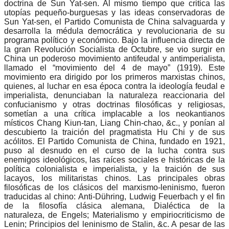
doctrina de Sun Yat-sen. Al mismo tiempo que critica las
utopías pequeño-burguesas y las ideas conservadoras de
Sun Yat-sen, el Partido Comunista de China salvaguarda y
desarrolla la médula democrática y revolucionaria de su
programa político y económico. Bajo la influencia directa de
la gran Revolución Socialista de Octubre, se vio surgir en
China un poderoso movimiento antifeudal y antimperialista,
llamado el “movimiento del 4 de mayo” (1919). Este
movimiento era dirigido por los primeros marxistas chinos,
quienes, al luchar en esa época contra la ideología feudal e
imperialista, denunciaban la naturaleza reaccionaria del
confucianismo y otras doctrinas filosóficas y religiosas,
sometían a una crítica implacable a los neokantianos
místicos Chang Kiun-tan, Liang Chin-chao, &c., y ponían al
descubierto la traición del pragmatista Hu Chi y de sus
acólitos. El Partido Comunista de China, fundado en 1921,
puso al desnudo en el curso de la lucha contra sus
enemigos ideológicos, las raíces sociales e históricas de la
política colonialista e imperialista, y la traición de sus
lacayos, los militaristas chinos. Las principales obras
filosóficas de los clásicos del marxismo-leninismo, fueron
traducidas al chino: Anti-Dühring, Ludwig Feuerbach y el fin
de la filosofía clásica alemana, Dialéctica de la
naturaleza, de Engels; Materialismo y empiriocriticismo de
Lenin; Principios del leninismo de Stalin, &c. A pesar de las