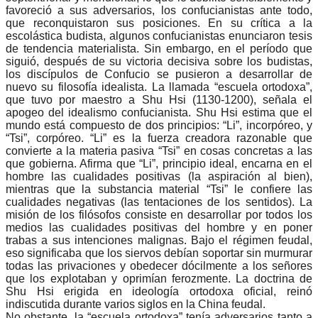
favoreció a sus adversarios, los confucianistas ante todo,
que reconquistaron sus posiciones. En su crítica a la
escolástica budista, algunos confucianistas enunciaron tesis
de tendencia materialista. Sin embargo, en el período que
siguió, después de su victoria decisiva sobre los budistas,
los discípulos de Confucio se pusieron a desarrollar de
nuevo su filosofía idealista. La llamada “escuela ortodoxa”,
que tuvo por maestro a Shu Hsi (1130-1200), señala el
apogeo del idealismo confucianista. Shu Hsi estima que el
mundo está compuesto de dos principios: “Li”, incorpóreo, y
“Tsi”, corpóreo. “Li” es la fuerza creadora razonable que
convierte a la materia pasiva “Tsi” en cosas concretas a las
que gobierna. Afirma que “Li”, principio ideal, encarna en el
hombre las cualidades positivas (la aspiración al bien),
mientras que la substancia material “Tsi” le confiere las
cualidades negativas (las tentaciones de los sentidos). La
misión de los filósofos consiste en desarrollar por todos los
medios las cualidades positivas del hombre y en poner
trabas a sus intenciones malignas. Bajo el régimen feudal,
eso significaba que los siervos debían soportar sin murmurar
todas las privaciones y obedecer dócilmente a los señores
que los explotaban y oprimían ferozmente. La doctrina de
Shu Hsi erigida en ideología ortodoxa oficial, reinó
indiscutida durante varios siglos en la China feudal.
No obstante, la “escuela ortodoxa” tenía adversarios tanto a