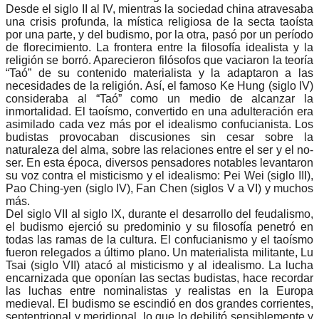
Desde el siglo II al IV, mientras la sociedad china atravesaba
una crisis profunda, la mística religiosa de la secta taoísta
por una parte, y del budismo, por la otra, pasó por un período
de florecimiento. La frontera entre la filosofía idealista y la
religión se borró. Aparecieron filósofos que vaciaron la teoría
“Taó” de su contenido materialista y la adaptaron a las
necesidades de la religión. Así, el famoso Ke Hung (siglo IV)
consideraba al “Taó” como un medio de alcanzar la
inmortalidad. El taoísmo, convertido en una adulteración era
asimilado cada vez más por el idealismo confucianista. Los
budistas provocaban discusiones sin cesar sobre la
naturaleza del alma, sobre las relaciones entre el ser y el no-
ser. En esta época, diversos pensadores notables levantaron
su voz contra el misticismo y el idealismo: Pei Wei (siglo III),
Pao Ching-yen (siglo IV), Fan Chen (siglos V a VI) y muchos
más.
Del siglo VII al siglo IX, durante el desarrollo del feudalismo,
el budismo ejerció su predominio y su filosofía penetró en
todas las ramas de la cultura. El confucianismo y el taoísmo
fueron relegados a último plano. Un materialista militante, Lu
Tsai (siglo VII) atacó al misticismo y al idealismo. La lucha
encarnizada que oponían las sectas budistas, hace recordar
las luchas entre nominalistas y realistas en la Europa
medieval. El budismo se escindió en dos grandes corrientes,
septentrional y meridional, lo que lo debilitó sensiblemente y