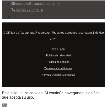
contacto@acupuntura.org.mx
+52 55 7753 7510
© Clínica de Acupuntura Ryodoraku | Todos los derechos reservados | México
2023.
Aviso Legal
Política de privacidad
Política de cookies
Términos y condiciones
Normas Oficiales Mexicanas
Este sitio utiliza cookies. Si continúa navegando, significa
que acepta su uso.
OK