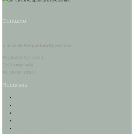
Contacto
Clinica de Acupuntura Ryodoraku
Xochicalco 697 piso 1
Col. Letrán Valle
BJ, 03650, CDMX
Recursos
Portal del Paciente
Registro e Historia Clínica
Agendar una cita
Calculadoras de salud
Test de los cinco elementos