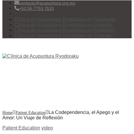
contacto@acupuntura.org.mx
+52 55 7753 7510
Clínica de Acupuntura Ryodoraku en Facebook.
Clínica de Acupuntura Ryodoraku en LinkedIn.
Clínica de Acupuntura Ryodoraku en Instagram
Clínica de Acupuntura Ryodoraku en Youtube.
Menu
La Codependencia, el Apego
y el Amor: Un Viaje de
Reflexión
La Codependencia, el Apego y el
Home
Patient Education
Amor: Un Viaje de Reflexión
Patient Education
video