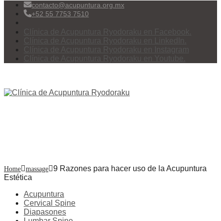
contacto@acupuntura.org.mx
+52 55 7753 7510
Clínica de Acupuntura Ryodoraku en Facebook.
Clínica de Acupuntura Ryodoraku en LinkedIn.
Clínica de Acupuntura Ryodoraku en Instagram
Clínica de Acupuntura Ryodoraku en Youtube.
Menu
9 Razones para hacer uso de
la Acupuntura Estética
9 Razones para hacer uso de la Acupuntura
Home
massage
Estética
Acupuntura
Cervical Spine
Diapasones
Lumbar Spine