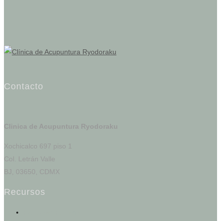
Contacto
Clinica de Acupuntura Ryodoraku
Xochicalco 697 piso 1
Col. Letrán Valle
BJ, 03650, CDMX
Recursos
Portal del Paciente