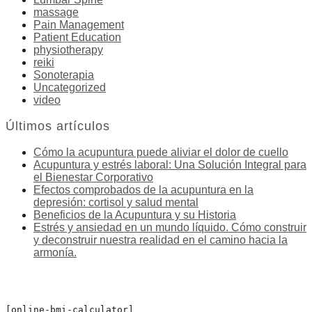
massage
Pain Management
Patient Education
physiotherapy
reiki
Sonoterapia
Uncategorized
video
Últimos artículos
Cómo la acupuntura puede aliviar el dolor de cuello
Acupuntura y estrés laboral: Una Solución Integral para
el Bienestar Corporativo
Efectos comprobados de la acupuntura en la
depresión: cortisol y salud mental
Beneficios de la Acupuntura y su Historia
Estrés y ansiedad en un mundo líquido. Cómo construir
y deconstruir nuestra realidad en el camino hacia la
armonía.
[online-bmi-calculator]