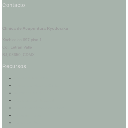
Contacto
Clinica de Acupuntura Ryodoraku
Xochicalco 697 piso 1
Col. Letrán Valle
BJ, 03650, CDMX
Recursos
Portal del Paciente
Registro e Historia Clínica
Agendar una cita
Calculadoras de salud
Test de los cinco elementos
Otros servicios
Tienda en línea