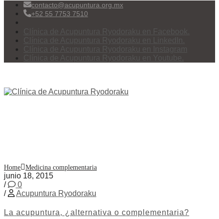
contacto@acupuntura.org.mx
+52 55 7753 7510
Clínica de Acupuntura Ryodoraku en Facebook.
Clínica de Acupuntura Ryodoraku en LinkedIn.
Clínica de Acupuntura Ryodoraku en Instagram
Clínica de Acupuntura Ryodoraku en Youtube.
Menu
Etiqueta:
Medicina
complementaria
Home
Medicina complementaria
junio 18, 2015
/
0
/
Acupuntura Ryodoraku
La acupuntura, ¿alternativa o complementaria?