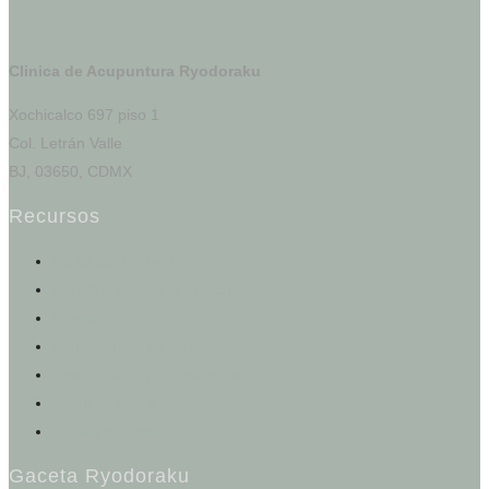
Clinica de Acupuntura Ryodoraku
Xochicalco 697 piso 1
Col. Letrán Valle
BJ, 03650, CDMX
Recursos
Portal del Paciente
Registro e Historia Clínica
Agendar una cita
Calculadoras de salud
Test de los cinco elementos
Otros servicios
Tienda en línea
Gaceta Ryodoraku