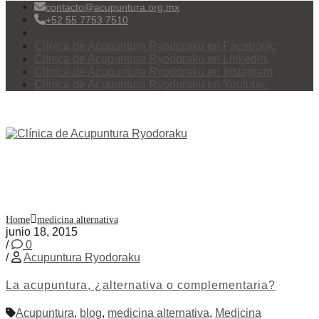
contacto@acupuntura.org.mx
+52 55 7753 7510
Clínica de Acupuntura Ryodoraku en Facebook.
Clínica de Acupuntura Ryodoraku en LinkedIn.
Clínica de Acupuntura Ryodoraku en Instagram
Clínica de Acupuntura Ryodoraku en Youtube.
Menu
Etiqueta:
medicina alternativa
Home
medicina alternativa
junio 18, 2015
/
0
/
Acupuntura Ryodoraku
La acupuntura, ¿alternativa o complementaria?
Acupuntura
,
blog
,
medicina alternativa
,
Medicina