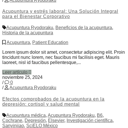
/
Acupuntura Ryodoraku
Acupuntura y estrés laboral: Una Solución Integral
para el Bienestar Corporativo
Acupuntura Ryodoraku
,
Beneficios de la acupuntura
,
Historia de la acupuntura
Acupuntura
,
Patient Education
Lorem ipsum dolor sit amet, consectetur adipiscing elit. Proin
tincidunt nunc lorem, nec faucibus mi facilisis eget. Mauris
laoreet, nisl id faucibus pellentesque,...
Leer artículo
noviembre 25, 2024
/
0
/
Acupuntura Ryodoraku
Efectos comprobados de la acupuntura en la
depresión: cortisol y salud mental
Acupuntura médica
,
Acupuntura Ryodoraku
,
B6
,
Cochrane
,
Depresión
,
Elsevier
,
Investigación científica
,
Sanyinjiao
,
SciELO México