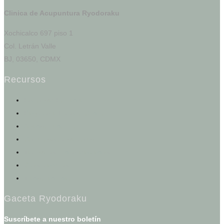
Clinica de Acupuntura Ryodoraku
Xochicalco 697 piso 1
Col. Letrán Valle
BJ, 03650, CDMX
Recursos
Portal del Paciente
Registro e Historia Clínica
Agendar una cita
Calculadoras de salud
Test de los cinco elementos
Otros servicios
Tienda en línea
Gaceta Ryodoraku
Suscríbete a nuestro boletín