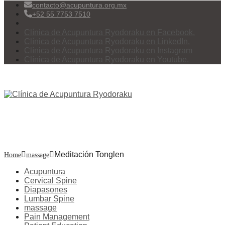
contacto@acupuntura.org.mx
+52 55 7753 7510
Clínica de Acupuntura Ryodoraku en Facebook.
Clínica de Acupuntura Ryodoraku en LinkedIn.
Clínica de Acupuntura Ryodoraku en Instagram
Clínica de Acupuntura Ryodoraku en Youtube.
Menu
Meditación Tonglen
Meditación Tonglen
Home
massage
Acupuntura
Cervical Spine
Diapasones
Lumbar Spine
massage
Pain Management