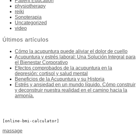
Patient Education
physiotherapy
reiki
Sonoterapia
Uncategorized
video
Últimos artículos
Cómo la acupuntura puede aliviar el dolor de cuello
Acupuntura y estrés laboral: Una Solución Integral para
el Bienestar Corporativo
Efectos comprobados de la acupuntura en la
depresión: cortisol y salud mental
Beneficios de la Acupuntura y su Historia
Estrés y ansiedad en un mundo líquido. Cómo construir
y deconstruir nuestra realidad en el camino hacia la
armonía.
[online-bmi-calculator]
massage