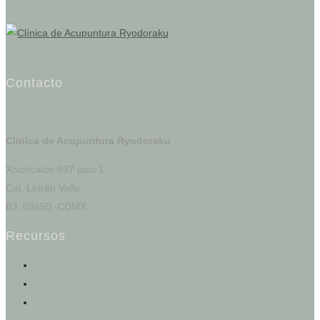
Contacto
Clinica de Acupuntura Ryodoraku
Xochicalco 697 piso 1
Col. Letrán Valle
BJ, 03650, CDMX
Recursos
Portal del Paciente
Registro e Historia Clínica
Agendar una cita