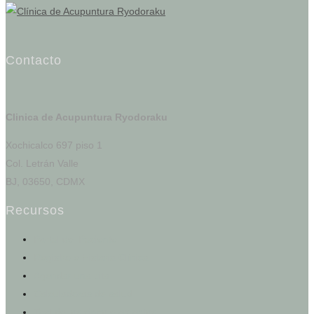
Contacto
Clinica de Acupuntura Ryodoraku
Xochicalco 697 piso 1
Col. Letrán Valle
BJ, 03650, CDMX
Recursos
Portal del Paciente
Registro e Historia Clínica
Agendar una cita
Calculadoras de salud
Test de los cinco elementos