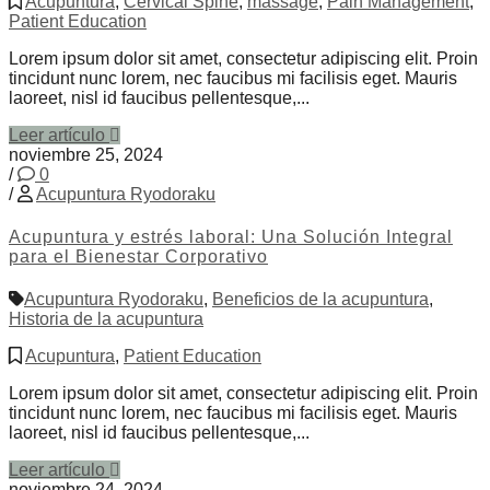
Acupuntura
,
Cervical Spine
,
massage
,
Pain Management
,
Patient Education
Lorem ipsum dolor sit amet, consectetur adipiscing elit. Proin
tincidunt nunc lorem, nec faucibus mi facilisis eget. Mauris
laoreet, nisl id faucibus pellentesque,...
Leer artículo
noviembre 25, 2024
/
0
/
Acupuntura Ryodoraku
Acupuntura y estrés laboral: Una Solución Integral
para el Bienestar Corporativo
Acupuntura Ryodoraku
,
Beneficios de la acupuntura
,
Historia de la acupuntura
Acupuntura
,
Patient Education
Lorem ipsum dolor sit amet, consectetur adipiscing elit. Proin
tincidunt nunc lorem, nec faucibus mi facilisis eget. Mauris
laoreet, nisl id faucibus pellentesque,...
Leer artículo
noviembre 24, 2024