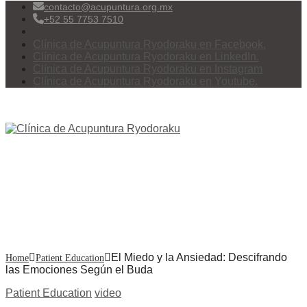
contacto@acupuntura.org.mx
+52 55 7753 7510
Clínica de Acupuntura Ryodoraku en Facebook.
Clínica de Acupuntura Ryodoraku en LinkedIn.
Clínica de Acupuntura Ryodoraku en Instagram
Clínica de Acupuntura Ryodoraku en Youtube.
Menu
El Miedo y la Ansiedad:
Descifrando las Emociones
Según el Buda
El Miedo y la Ansiedad: Descifrando
Home
Patient Education
las Emociones Según el Buda
Patient Education
video