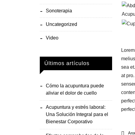
Sonoterapia
Uncategorized
Video
Lorem 
melius
Últimos artículos
sea et
at pro
senser
Cómo la acupuntura puede
conten
aliviar el dolor de cuello
perfec
Acupuntura y estrés laboral:
perfec
Una Solución Integral para el
Bienestar Corporativo
Aro