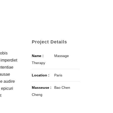
Project Details
Nobis
Name :
Massage
 imperdiet
Therapy
ntentiae
causae
Location :
Paris
se audire
Masseuse :
Bao Chen
 epicuri
Cheng
t