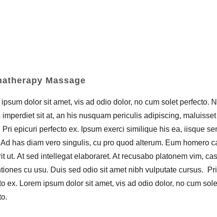
atherapy Massage
ipsum dolor sit amet, vis ad odio dolor, no cum solet perfecto. 
 imperdiet sit at, an his nusquam periculis adipiscing, maluisset
. Pri epicuri perfecto ex. Ipsum exerci similique his ea, iisque se
. Ad has diam vero singulis, cu pro quod alterum. Eum homero 
it ut. At sed intellegat elaboraret. At recusabo platonem vim, ca
tiones cu usu. Duis sed odio sit amet nibh vulputate cursus. Pri
to ex. Lorem ipsum dolor sit amet, vis ad odio dolor, no cum sole
to.