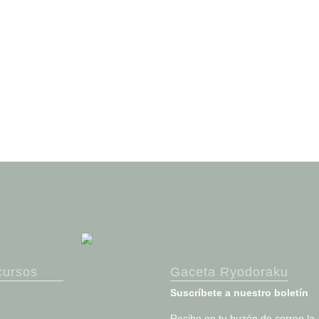
cursos
Gaceta Ryodoraku
ortal del Paciente
Suscríbete a nuestro boletín
egistro e Historia Clínica
Recibe en tu buzón de correo la