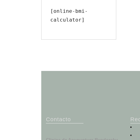
[online-bmi-
calculator]
Contacto
Re
P
R
Clinica de Acupuntura Ryodoraku