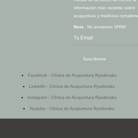
gendar una cita
información más reciente sobre
alculadoras de salud
acupuntura y medicina compleme
est de los cinco elementos
Nota
: No enviamos SPAM
tros servicios
ienda en línea
Facebook - Clínica de Acupuntura Ryodoraku
LinkedIn - Clínica de Acupuntura Ryodoraku
Instagram - Clínica de Acupuntura Ryodoraku
Youtube - Clínica de Acupuntura Ryodoraku