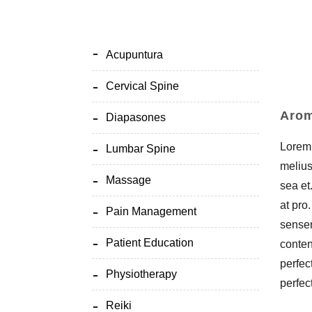
Acupuntura
Cervical Spine
Arom
Diapasones
Lorem 
Lumbar Spine
melius
Massage
sea et
at pro
Pain Management
senser
Patient Education
conten
perfec
Physiotherapy
perfec
Reiki