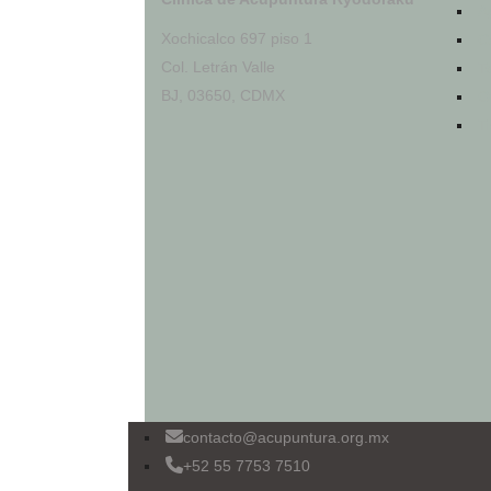
A
Xochicalco 697 piso 1
C
Col. Letrán Valle
T
BJ, 03650, CDMX
O
T
contacto@acupuntura.org.mx
+52 55 7753 7510