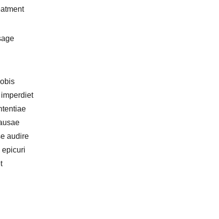
Nobis
 imperdiet
ntentiae
causae
se audire
 epicuri
t