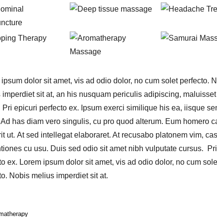
ipsum dolor sit amet, vis ad odio dolor, no cum solet perfecto. 
 imperdiet sit at, an his nusquam periculis adipiscing, maluisset
. Pri epicuri perfecto ex. Ipsum exerci similique his ea, iisque se
. Ad has diam vero singulis, cu pro quod alterum. Eum homero 
it ut. At sed intellegat elaboraret. At recusabo platonem vim, ca
tiones cu usu. Duis sed odio sit amet nibh vulputate cursus. Pri
to ex. Lorem ipsum dolor sit amet, vis ad odio dolor, no cum sole
to. Nobis melius imperdiet sit at.
matherapy