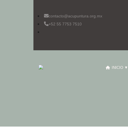
contacto@acupuntura.org.mx
+52 55 7753 7510
INICIO ▼