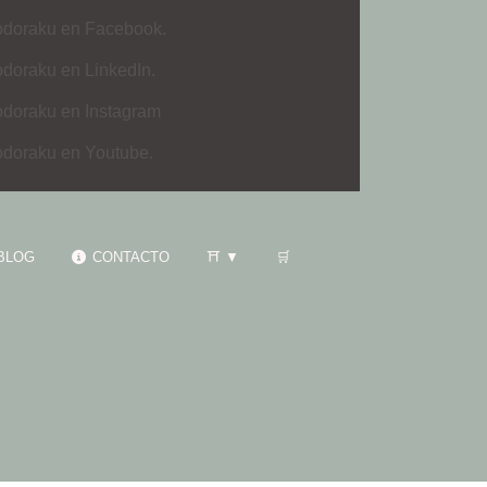
odoraku en Facebook.
odoraku en LinkedIn.
odoraku en Instagram
odoraku en Youtube.
BLOG
CONTACTO
⛩️ ▼
🛒