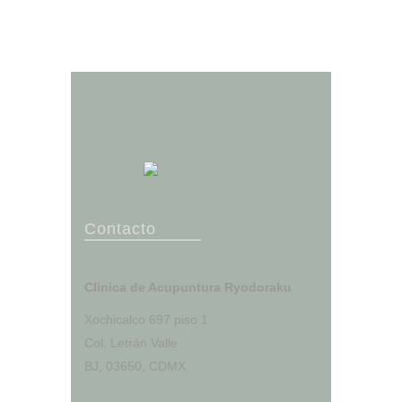
Contacto
Clinica de Acupuntura Ryodoraku
Xochicalco 697 piso 1
Col. Letrán Valle
BJ, 03650, CDMX