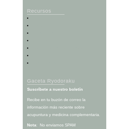
Recursos
Portal del Paciente
Registro e Historia Clínica
Agendar una cita
Calculadoras de salud
Test de los cinco elementos
Otros servicios
Tienda en línea
Gaceta Ryodoraku
Suscríbete a nuestro boletín
Recibe en tu buzón de correo la
información más reciente sobre
acupuntura y medicina complementaria.
Nota
: No enviamos SPAM