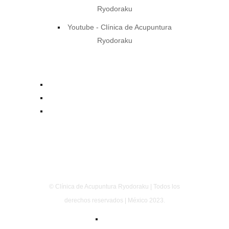
Ryodoraku
Youtube - Clínica de Acupuntura
Ryodoraku
contacto@acupuntura.org.mx
+52 55 7753 7510
© Clínica de Acupuntura Ryodoraku | Todos los
derechos reservados | México 2023.
Aviso Legal