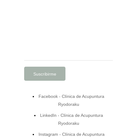
Suscríbete a nuestro boletín
Recibe en tu buzón de correo la
información más reciente sobre
acupuntura y medicina complementaria.
Nota
: No enviamos SPAM
Facebook - Clínica de Acupuntura
Ryodoraku
LinkedIn - Clínica de Acupuntura
Ryodoraku
Instagram - Clínica de Acupuntura