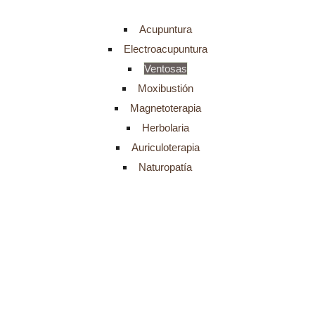
Acupuntura
Electroacupuntura
Ventosas
Moxibustión
Magnetoterapia
Herbolaria
Auriculoterapia
Naturopatía
¿Qué es la terapia
con ventosas
?