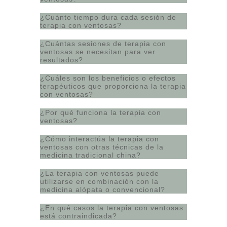
¿Cuánto tiempo dura cada sesión de
terapia con ventosas?
¿Cuántas sesiones de terapia con
ventosas se necesitan para ver
resultados?
¿Cuáles son los beneficios o efectos
terapéuticos que proporciona la terapia
con ventosas?
¿Por qué funciona la terapia con
ventosas?
¿Cómo interactúa la terapia con
ventosas con otras técnicas de la
medicina tradicional china?
¿La terapia con ventosas puede
utilizarse en combinación con la
medicina alópata o convencional?
¿En qué casos la terapia con ventosas
está contraindicada?