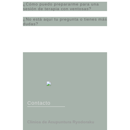
¿Cómo puedo prepararme para una
sesión de terapia con ventosas?
¿No está aquí tu pregunta o tienes más
dudas?
Contacto
Clinica de Acupuntura Ryodoraku