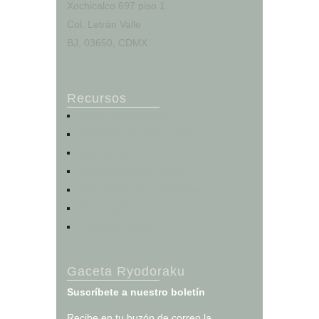
Xochicalco 697 piso 1
Col. Letrán Valle
BJ, 03650, CDMX
Recursos
Portal del Paciente
Registro e Historia Clínica
Agendar una cita
Calculadoras de salud
Test de los cinco elementos
Otros servicios
Tienda en línea
Gaceta Ryodoraku
Suscríbete a nuestro boletín
Recibe en tu buzón de correo la