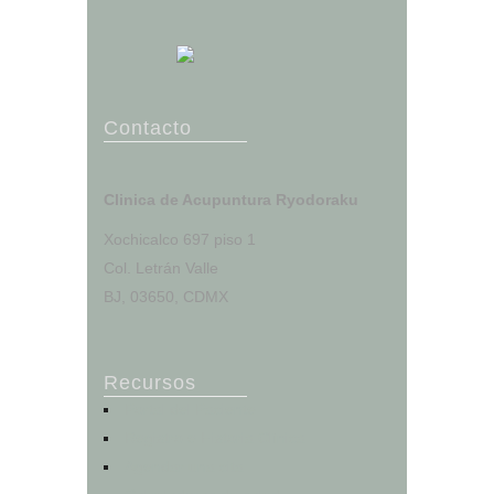
Contacto
Clinica de Acupuntura Ryodoraku
Xochicalco 697 piso 1
Col. Letrán Valle
BJ, 03650, CDMX
Recursos
Portal del Paciente
Registro e Historia Clínica
Agendar una cita