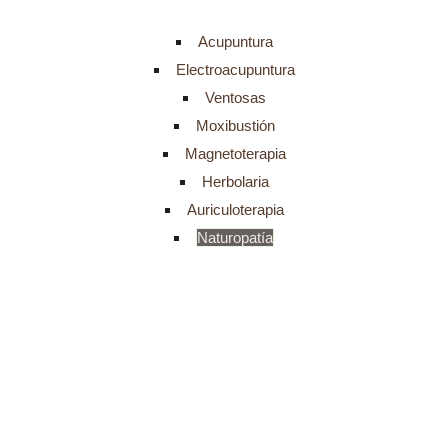
Acupuntura
Electroacupuntura
Ventosas
Moxibustión
Magnetoterapia
Herbolaria
Auriculoterapia
Naturopatía
¿Qué es la
naturopatía
?