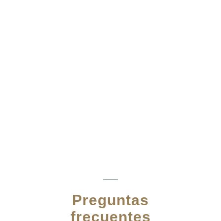
La naturopatía es reconocida oficialmente en
algunos países, pero no en todos. En algunos
países, como Estados Unidos, Canadá,
Australia, y varios países europeos, la
naturopatía es una profesión reconocida y
regulada, en México, al igual que en muchos
otros países no tiene ningún reconocimiento
oficial y es considerada como una terapia
complementaria.
Preguntas
frecuentes