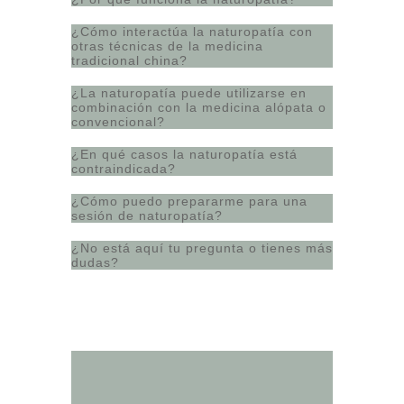
¿Cómo interactúa la naturopatía con
otras técnicas de la medicina
tradicional china?
¿La naturopatía puede utilizarse en
combinación con la medicina alópata o
convencional?
¿En qué casos la naturopatía está
contraindicada?
¿Cómo puedo prepararme para una
sesión de naturopatía?
¿No está aquí tu pregunta o tienes más
dudas?