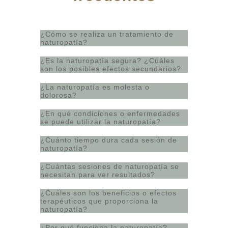
¿Cómo se realiza un tratamiento de
naturopatía?
¿Es la naturopatía segura? ¿Cuáles
son los posibles efectos secundarios?
¿La naturopatía es molesta o
dolorosa?
¿En qué condiciones o enfermedades
se puede utilizar la naturopatía?
¿Cuánto tiempo dura cada sesión de
naturopatía?
¿Cuántas sesiones de naturopatía se
necesitan para ver resultados?
¿Cuáles son los beneficios o efectos
terapéuticos que proporciona la
naturopatía?
¿Por qué funciona la naturopatía?