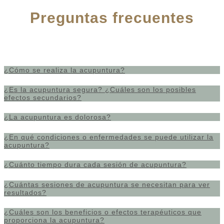
Preguntas frecuentes
¿Cómo se realiza la acupuntura?
¿Es la acupuntura segura? ¿Cuáles son los posibles
efectos secundarios?
¿La acupuntura es dolorosa?
¿En qué condiciones o enfermedades se puede utilizar la
acupuntura?
¿Cuánto tiempo dura cada sesión de acupuntura?
¿Cuántas sesiones de acupuntura se necesitan para ver
resultados?
¿Cuáles son los beneficios o efectos terapéuticos que
proporciona la acupuntura?