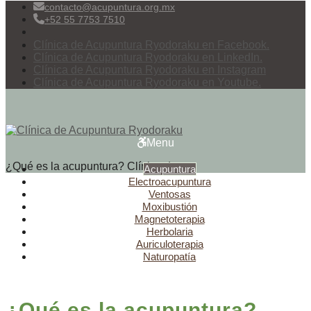
contacto@acupuntura.org.mx
+52 55 7753 7510
Clínica de Acupuntura Ryodoraku en Facebook.
Clínica de Acupuntura Ryodoraku en LinkedIn.
Clínica de Acupuntura Ryodoraku en Instagram
Clínica de Acupuntura Ryodoraku en Youtube.
Menu
¿Qué es la acupuntura?
Clínica de
Acupuntura
Electroacupuntura
Ventosas
Moxibustión
Magnetoterapia
Herbolaria
Auriculoterapia
Naturopatía
¿Qué es la acupuntura
?