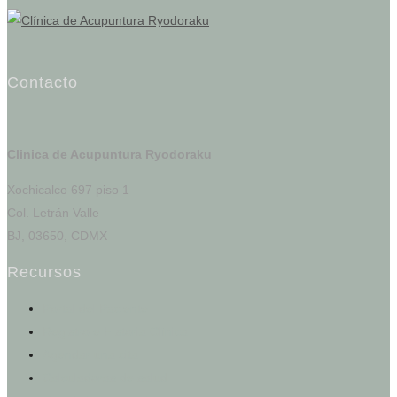
Contacto
Clinica de Acupuntura Ryodoraku
Xochicalco 697 piso 1
Col. Letrán Valle
BJ, 03650, CDMX
Recursos
Portal del Paciente
Registro e Historia Clínica
Agendar una cita
Calculadoras de salud