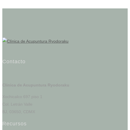
Contacto
Clinica de Acupuntura Ryodoraku
Xochicalco 697 piso 1
Col. Letrán Valle
BJ, 03650, CDMX
Recursos