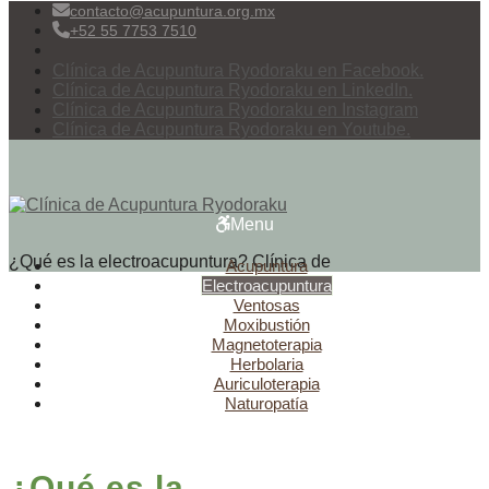
contacto@acupuntura.org.mx
+52 55 7753 7510
Clínica de Acupuntura Ryodoraku en Facebook.
Clínica de Acupuntura Ryodoraku en LinkedIn.
Clínica de Acupuntura Ryodoraku en Instagram
Clínica de Acupuntura Ryodoraku en Youtube.
Menu
¿Qué es la electroacupuntura?
Clínica de
Acupuntura
Electroacupuntura
Ventosas
Moxibustión
Magnetoterapia
Herbolaria
Auriculoterapia
Naturopatía
¿Qué es la