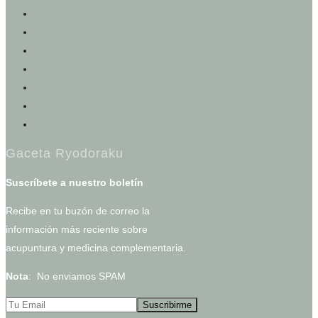
Portal del Paciente
Registro e Historia Clínica
Agendar una cita
Calculadoras de salud
Test de los cinco elementos
Otros servicios
Tienda en línea
Gaceta Ryodoraku
Suscríbete a nuestro boletín
Recibe en tu buzón de correo la
información más reciente sobre
acupuntura y medicina complementaria.
Nota
: No enviamos SPAM