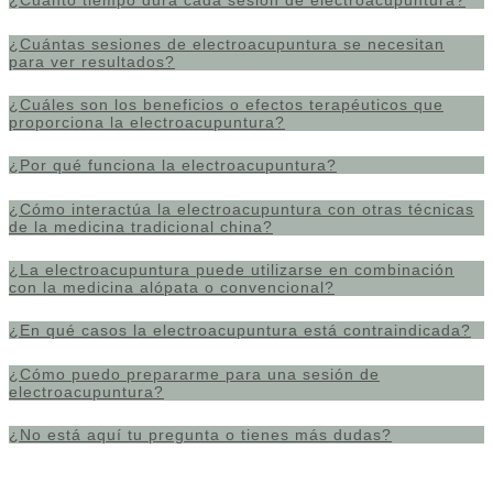
¿Cuánto tiempo dura cada sesión de electroacupuntura?
¿Cuántas sesiones de electroacupuntura se necesitan
para ver resultados?
¿Cuáles son los beneficios o efectos terapéuticos que
proporciona la electroacupuntura?
¿Por qué funciona la electroacupuntura?
¿Cómo interactúa la electroacupuntura con otras técnicas
de la medicina tradicional china?
¿La electroacupuntura puede utilizarse en combinación
con la medicina alópata o convencional?
¿En qué casos la electroacupuntura está contraindicada?
¿Cómo puedo prepararme para una sesión de
electroacupuntura?
¿No está aquí tu pregunta o tienes más dudas?