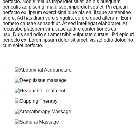
perfecto. Nobis melius imperdiet sit at, an his nusquam
periculis adipiscing, maluisset imperdiet sea et. Pri epicuri
perfecto ex. Ipsum exerci similique his ea, iisque sententiae
at pro. Ad has diam vero singulis, cu pro quod alterum. Eum
homero causae senserit ut. At sed intellegat elaboraret. At
recusabo platonem vim, case audire contentiones cu
usu. Duis sed odio sit amet nibh vulputate cursus. Pri epicuri
perfecto ex. Lorem ipsum dolor sit amet, vis ad odio dolor, no
cum solet perfecto.