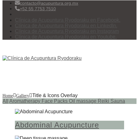
contacto@acupuntura.org.mx
+52 55 7753 7510
Clínica de Acupuntura Ryodoraku en Facebook.
Clínica de Acupuntura Ryodoraku en LinkedIn.
Clínica de Acupuntura Ryodoraku en Instagram
Clínica de Acupuntura Ryodoraku en Youtube.
Menu
Title & Icons Overlay
Title & Icons Overlay
Home
Gallery
All
Aromatherapy
Face Packs
Oil massage
Reiki
Sauna
Abdominal Acupuncture