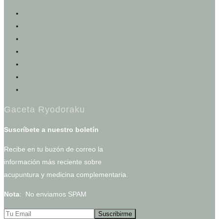
Portal del Paciente
Registro e Historia Clínica
Agendar una cita
Calculadoras de salud
Test de los cinco elementos
Otros servicios
Tienda en línea
Gaceta Ryodoraku
Suscríbete a nuestro boletín
Recibe en tu buzón de correo la
información más reciente sobre
acupuntura y medicina complementaria.
Nota
: No enviamos SPAM