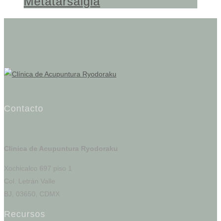
Metatarsalgia
Contacto
Clinica de Acupuntura Ryodoraku
Xochicalco 697 piso 1
Col. Letrán Valle
BJ, 03650, CDMX
Recursos