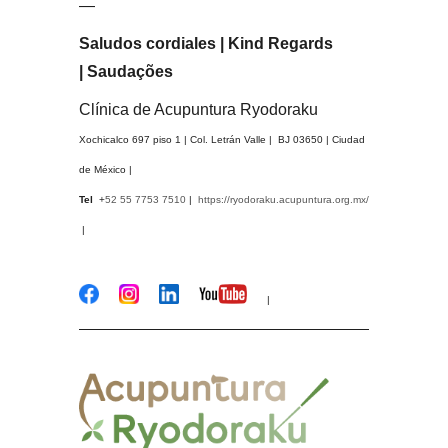
—
Saludos cordiales | Kind Regards
| Saudações
Clínica de Acupuntura Ryodoraku
Xochicalco 697 piso 1 | Col. Letrán Valle | BJ 03650 | Ciudad
de México |
Tel
+
52 55 7753 7510
|
https://ryodoraku.acupuntura.org.mx/
|
|