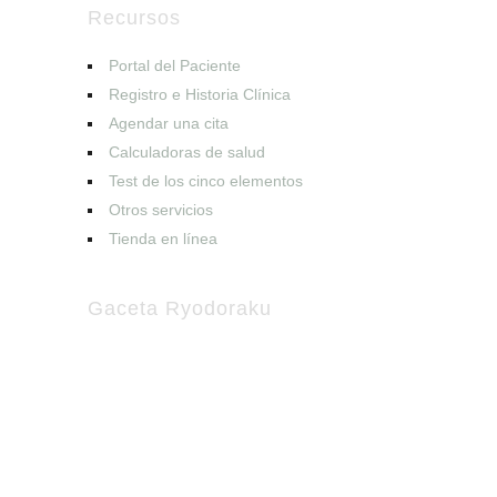
Recursos
Portal del Paciente
Registro e Historia Clínica
Agendar una cita
Calculadoras de salud
Test de los cinco elementos
Otros servicios
Tienda en línea
Gaceta Ryodoraku
Suscríbete a nuestro boletín
Recibe en tu buzón de correo la
información más reciente sobre
acupuntura y medicina complementaria.