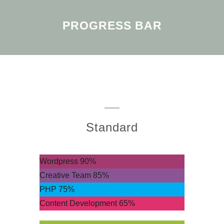
PROGRESS BAR
Standard
Wordpress
90%
Creative Team
85%
PHP
75%
Content Development
65%