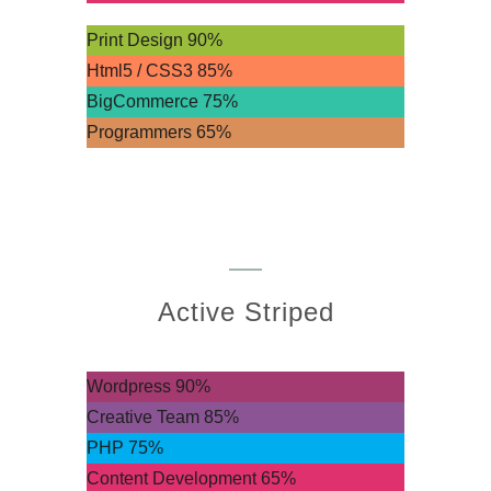
Print Design
90%
Html5 / CSS3
85%
BigCommerce
75%
Programmers
65%
Active Striped
Wordpress
90%
Creative Team
85%
PHP
75%
Content Development
65%