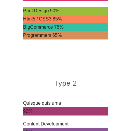
Print Design
90%
Html5 / CSS3
85%
BigCommerce
75%
Programmers
65%
Type 2
Quisque quis urna
90%
Content Development