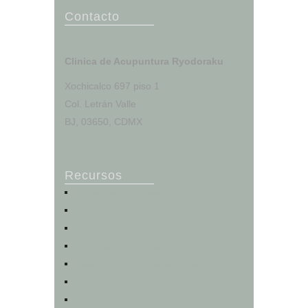
Contacto
Clinica de Acupuntura Ryodoraku
Xochicalco 697 piso 1
Col. Letrán Valle
BJ, 03650, CDMX
Recursos
Portal del Paciente
Registro e Historia Clínica
Agendar una cita
Calculadoras de salud
Test de los cinco elementos
Otros servicios
Tienda en línea