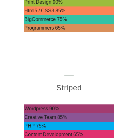
Print Design
90%
Html5 / CSS3
85%
BigCommerce
75%
Programmers
65%
Striped
Wordpress
90%
Creative Team
85%
PHP
75%
Content Development
65%