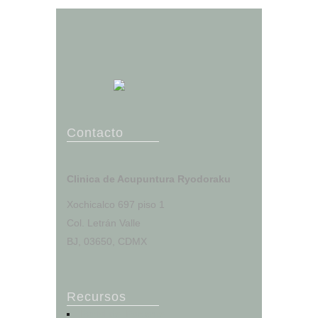
Contacto
Clinica de Acupuntura Ryodoraku
Xochicalco 697 piso 1
Col. Letrán Valle
BJ, 03650, CDMX
Recursos
Portal del Paciente