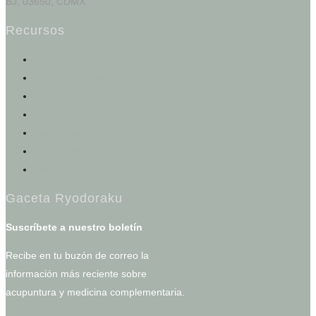
BJ, 03650, CDMX
Recursos
Portal del Paciente
Registro e Historia Clínica
Agendar una cita
Calculadoras de salud
Test de los cinco elementos
Otros servicios
Tienda en línea
Gaceta Ryodoraku
Suscríbete a nuestro boletín
Recibe en tu buzón de correo la
información más reciente sobre
acupuntura y medicina complementaria.