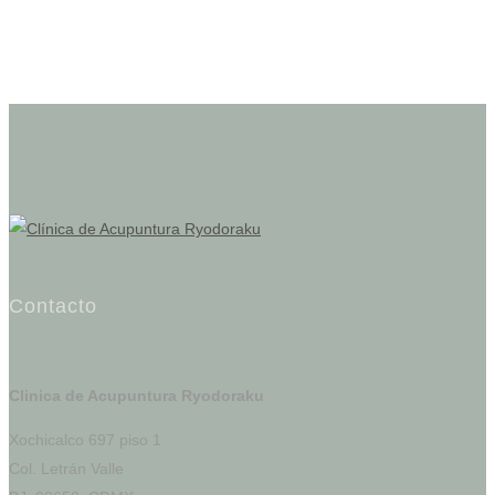
Contacto
Clinica de Acupuntura Ryodoraku
Xochicalco 697 piso 1
Col. Letrán Valle