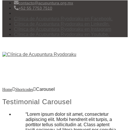
contacto@acupuntura.org.mx
+52 55 7753 7510
Clínica de Acupuntura Ryodoraku en Facebook.
Clínica de Acupuntura Ryodoraku en LinkedIn.
Clínica de Acupuntura Ryodoraku en Instagram
Clínica de Acupuntura Ryodoraku en Youtube.
Menu
Carousel
Carousel
Home
Shortcodes
Testimonial Carousel
Lorem ipsum dolor sit amet, consectetur
adipiscing elit. Morbi hendrerit elit turpis, a
porttitor tellus sollicitudin at. Class aptent
taciti sociosqu ad litora torquent per conubia