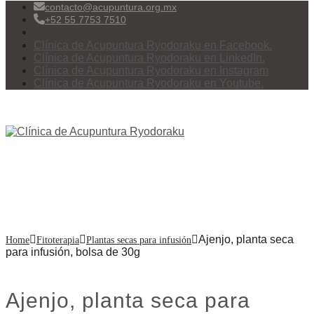
contacto@acupuntura.org.mx
+52 55 7753 7510
Clínica de Acupuntura Ryodoraku en Facebook.
Clínica de Acupuntura Ryodoraku en LinkedIn.
Clínica de Acupuntura Ryodoraku en Instagram
Clínica de Acupuntura Ryodoraku en Youtube.
Menu
Ajenjo, planta seca para
infusión, bolsa de 30g
Ajenjo, planta seca
Home
Fitoterapia
Plantas secas para infusión
para infusión, bolsa de 30g
Ajenjo, planta seca para