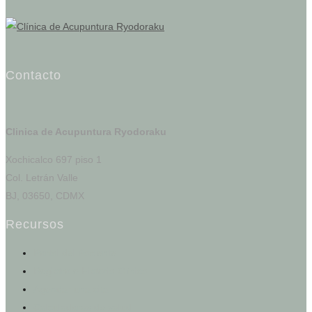
Contacto
Clinica de Acupuntura Ryodoraku
Xochicalco 697 piso 1
Col. Letrán Valle
BJ, 03650, CDMX
Recursos
Portal del Paciente
Registro e Historia Clínica
Agendar una cita
Calculadoras de salud