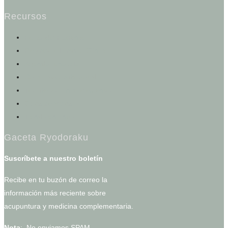
Recursos
Portal del Paciente
Registro e Historia Clínica
Agendar una cita
Calculadoras de salud
Test de los cinco elementos
Otros servicios
Tienda en línea
Gaceta Ryodoraku
Suscríbete a nuestro boletín
Recibe en tu buzón de correo la
información más reciente sobre
acupuntura y medicina complementaria.
Nota
: No enviamos SPAM