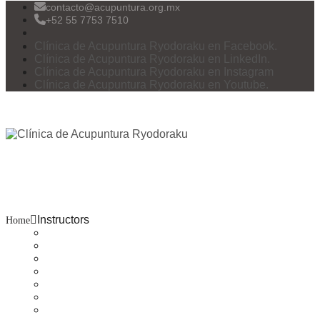
contacto@acupuntura.org.mx
+52 55 7753 7510
Clínica de Acupuntura Ryodoraku en Facebook.
Clínica de Acupuntura Ryodoraku en LinkedIn.
Clínica de Acupuntura Ryodoraku en Instagram
Clínica de Acupuntura Ryodoraku en Youtube.
Menu
Instructors
Instructors
Home