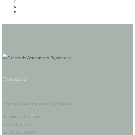
Contacto
Clinica de Acupuntura Ryodoraku
Xochicalco 697 piso 1
Col. Letrán Valle
BJ, 03650, CDMX