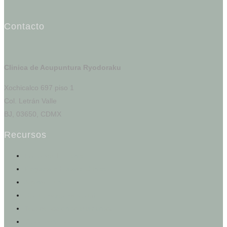
Contacto
Clinica de Acupuntura Ryodoraku
Xochicalco 697 piso 1
Col. Letrán Valle
BJ, 03650, CDMX
Recursos
Portal del Paciente
Registro e Historia Clínica
Agendar una cita
Calculadoras de salud
Test de los cinco elementos
Otros servicios