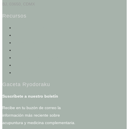
BJ, 03650, CDMX
Recursos
Portal del Paciente
Registro e Historia Clínica
Agendar una cita
Calculadoras de salud
Test de los cinco elementos
Otros servicios
Tienda en línea
Gaceta Ryodoraku
Suscríbete a nuestro boletín
Recibe en tu buzón de correo la
información más reciente sobre
acupuntura y medicina complementaria.