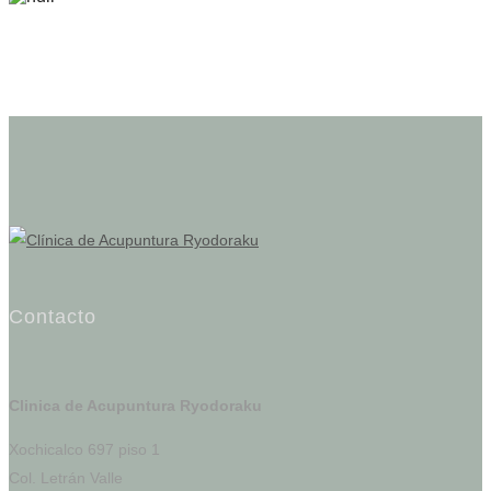
Contacto
Clinica de Acupuntura Ryodoraku
Xochicalco 697 piso 1
Col. Letrán Valle