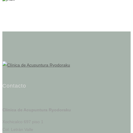
Contacto
Clinica de Acupuntura Ryodoraku
Xochicalco 697 piso 1
Col. Letrán Valle