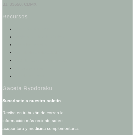
BJ, 03650, CDMX
Recursos
Portal del Paciente
Registro e Historia Clínica
Agendar una cita
Calculadoras de salud
Test de los cinco elementos
Otros servicios
Tienda en línea
Gaceta Ryodoraku
Suscríbete a nuestro boletín
Recibe en tu buzón de correo la
información más reciente sobre
acupuntura y medicina complementaria.