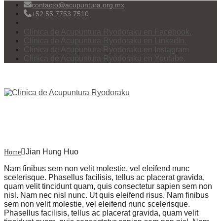
contacto@acupuntura.org.mx
+52 55 7753 7510
Clínica de Acupuntura Ryodoraku en Facebook.
Clínica de Acupuntura Ryodoraku en LinkedIn.
Clínica de Acupuntura Ryodoraku en Instagram
Clínica de Acupuntura Ryodoraku en Youtube.
Menu
Jian Hung Huo
Jian Hung Huo
Home
Nam finibus sem non velit molestie, vel eleifend nunc
scelerisque. Phasellus facilisis, tellus ac placerat gravida,
quam velit tincidunt quam, quis consectetur sapien sem non
nisl. Nam nec nisl nunc. Ut quis eleifend risus. Nam finibus
sem non velit molestie, vel eleifend nunc scelerisque.
Phasellus facilisis, tellus ac placerat gravida, quam velit