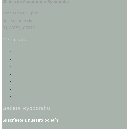
Clinica de Acupuntura Ryodoraku
Xochicalco 697 piso 1
Col. Letrán Valle
BJ, 03650, CDMX
Recursos
Portal del Paciente
Registro e Historia Clínica
Agendar una cita
Calculadoras de salud
Test de los cinco elementos
Otros servicios
Tienda en línea
Gaceta Ryodoraku
Suscríbete a nuestro boletín