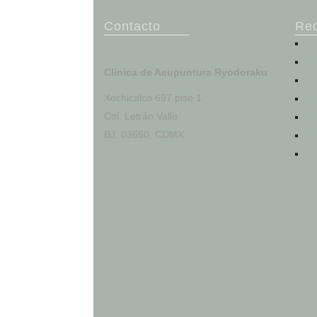
Contacto
Re
P
R
Clinica de Acupuntura Ryodoraku
A
Xochicalco 697 piso 1
C
Col. Letrán Valle
T
BJ, 03650, CDMX
O
T