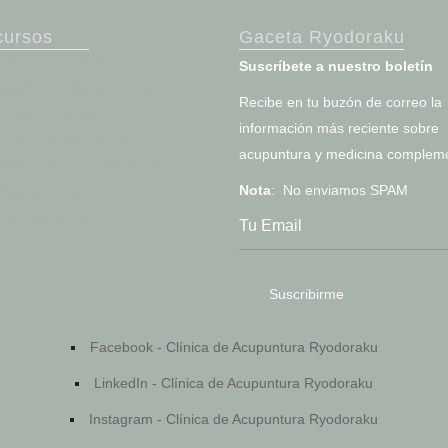
cursos
Gaceta Ryodoraku
ortal del Paciente
Suscríbete a nuestro boletín
egistro e Historia Clínica
Recibe en tu buzón de correo la
gendar una cita
información más reciente sobre
alculadoras de salud
acupuntura y medicina compleme
est de los cinco elementos
Nota
: No enviamos SPAM
tros servicios
ienda en línea
Facebook - Clínica de Acupuntura Ryodoraku
LinkedIn - Clínica de Acupuntura Ryodoraku
Instagram - Clínica de Acupuntura Ryodoraku