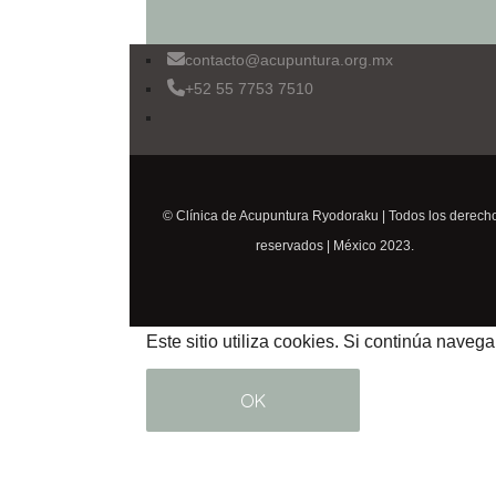
contacto@acupuntura.org.mx
+52 55 7753 7510
© Clínica de Acupuntura Ryodoraku | Todos los derech
reservados | México 2023.
Este sitio utiliza cookies. Si continúa naveg
OK