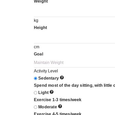
Weight
kg
Height
cm
Goal
Activity Level
Sedentary
Spend most of the day sitting, with little
Light
Exercise 1-3 times/week
Moderate
Exercise 4-5 times/week