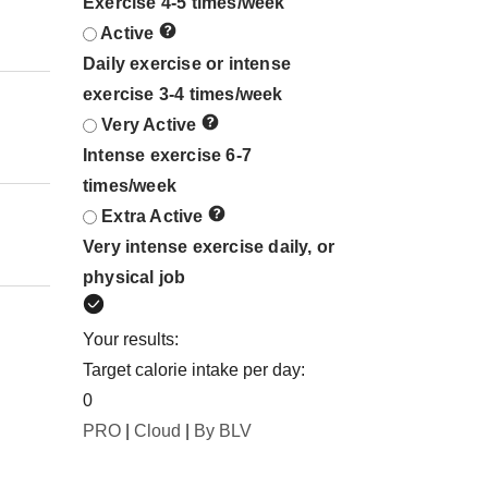
Exercise 4-5 times/week
Active
Daily exercise or intense
exercise 3-4 times/week
Very Active
Intense exercise 6-7
times/week
Extra Active
Very intense exercise daily, or
physical job
Your results:
Target calorie intake per day:
0
PRO
|
Cloud
|
By BLV