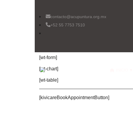
contacto@acupuntura.org.mx
C
+52 55 7753 7510
[wt]
[wt-form]
[wt-chart]
INICIO ▼
[wt-table]
[kivicareBookAppointmentButton]