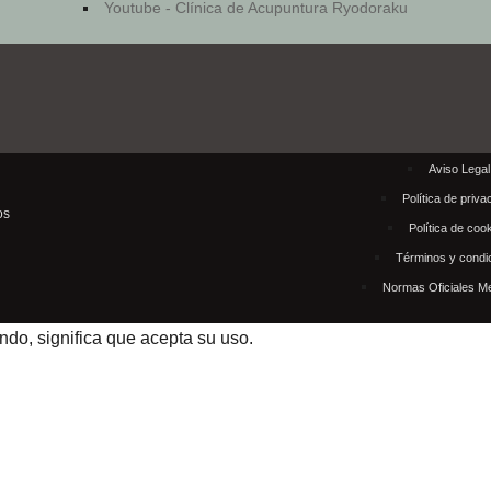
Youtube - Clínica de Acupuntura Ryodoraku
Aviso Legal
Política de priva
os
Política de coo
Términos y condi
Normas Oficiales M
ando, significa que acepta su uso.